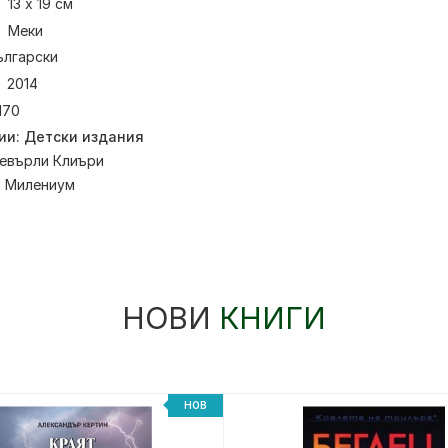
13 х 19 см
Меки
ългарски
2014
170
ии:
Детски издания
евърли Клиъри
:
Милениум
НОВИ
КНИГИ
НОВ