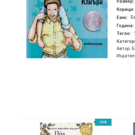
Размер:
Корици:
Език:
Б
Година:
Тегло:
Категор
Автор:
Б
Издател
НОВ
НОВ