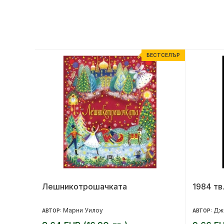
ЕСТСЕЛЪР
БЕСТСЕЛЪР
Лешникотрошачката
1984 тв.
Марни Уилоу
Дж
АВТОР:
АВТОР: