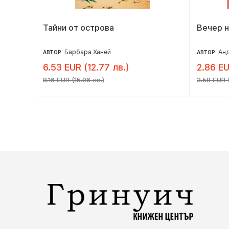
бовни
Тайни от острова
Вечер н
Барбара Ханей
Анд
АВТОР:
АВТОР:
6.53 EUR (12.77 лв.)
2.86 EU
8.16 EUR (15.96 лв.)
3.58 EUR (