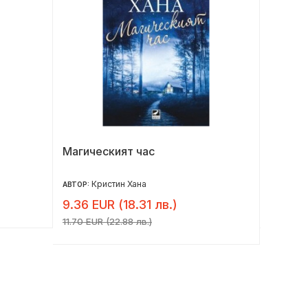
Магическият час
Дифере
психич
Кристин Хана
Ге
АВТОР:
АВТОР:
9.36 EUR (18.31 лв.)
25.00 
11.70 EUR (22.88 лв.)