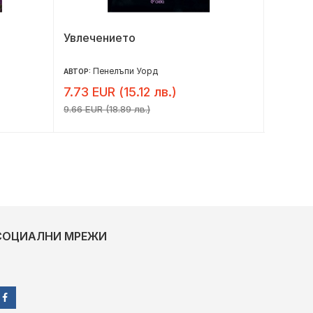
Увлечението
Завръ
Пенелъпи Уорд
Да
АВТОР:
АВТОР:
7.73 EUR (15.12 лв.)
8.79 E
9.66 EUR (18.89 лв.)
10.99 EU
СОЦИАЛНИ МРЕЖИ