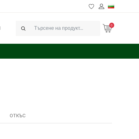
0
Ч
Search
ОТКЪС