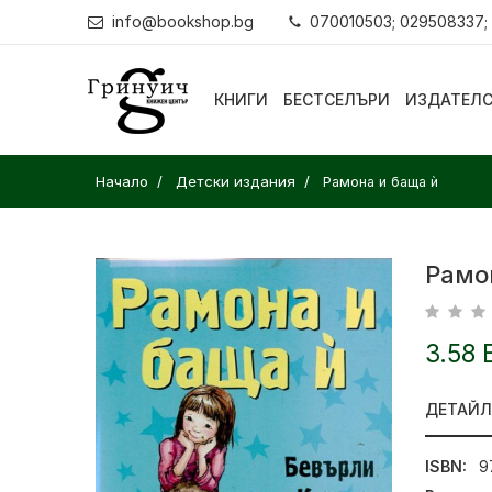
info@bookshop.bg
070010503; 029508337;
КНИГИ
БЕСТСЕЛЪРИ
ИЗДАТЕЛ
Начало
Детски издания
Рамона и баща ѝ
Рамо
3.58 
ДЕТАЙ
ISBN:
9