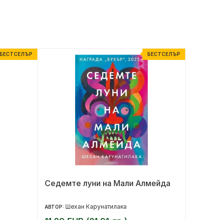
БЕСТСЕЛЪР
БЕСТСЕЛЪР
Седемте луни на Мали Алмейда
Гениал
Шехан Карунатилака
Ел
АВТОР:
АВТОР: