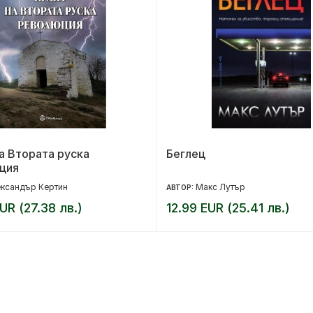
а Втората руска
Беглец
ция
ксандър Кертин
Макс Лутър
АВТОР:
UR (27.38 лв.)
12.99 EUR (25.41 лв.)