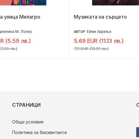
а улица Милагро
Музиката на сърцето
желина М. Лопес
Ейми Хармън
АВТОР:
R (5.59 лв.)
5.69 EUR (11.13 лв.)
7.00 лв.)
7.11 EUR (13.91 лв.)
СТРАНИЦИ
Общи условия
Политика за бисквитките