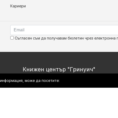
Кариери
Съгласен съм да получавам бюлетин чрез електронна 
Книжен център "Гринуич"
е информация, може да посетите:
Copyright © Bookshop.bg Всички права запазени.
Изработка на онлайн магазин
HopixIT