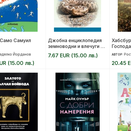
 Само Самуил
Джобна енциклопедия
Хабсбур
земноводни и влечуги в
Господа
България
възход, 
едялко Йорданов
Рос
7.67 EUR (15.00 лв.)
АВТОР:
упадък
UR (15.00 лв.)
20.45 E