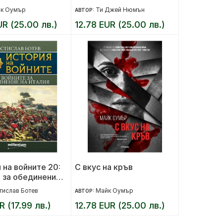
к Оумър
Ти Джей Нюмън
АВТОР:
UR (25.00 лв.)
12.78 EUR (25.00 лв.)
 на войните 20:
С вкус на кръв
 за обединение
ия
тислав Ботев
Майк Оумър
АВТОР:
R (17.99 лв.)
12.78 EUR (25.00 лв.)