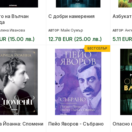
о на Вълчан
С добри намерения
Азбукат
да
алина Иванова
Майк Оумър
Анг
АВТОР:
АВТОР:
UR (15.00 лв.)
12.78 EUR (25.00 лв.)
5.11 EUR
БЕСТСЕЛЪР
а Йоанна: Спомени
Пейо Яворов - Събрано
Опасно 