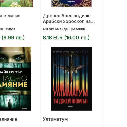
а е магия
Древен боен зодиак:
Арабски хороскоп на
оръжията и
ел Шопов
Аманда Трелевин
АВТОР:
предопределението
 (9.99 лв.)
8.18 EUR (16.00 лв.)
влияние
Ултиматум