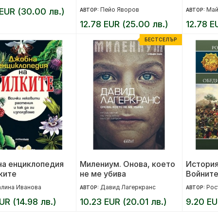
Пейо Яворов
Май
 EUR (30.00 лв.)
АВТОР:
АВТОР:
12.78 EUR (25.00 лв.)
12.78 E
БЕСТСЕЛЪР
а енциклопедия
Милениум. Онова, което
История
ките
не ме убива
Войните
на Итал
алина Иванова
Давид Лагеркранс
Рос
АВТОР:
АВТОР:
UR (14.98 лв.)
10.23 EUR (20.01 лв.)
9.20 EU