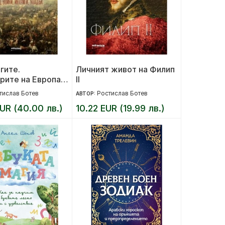
гите.
Личният живот на Филип
рите на Европа -
II
войни, интриги,
тислав Ботев
Ростислав Ботев
АВТОР:
UR (40.00 лв.)
10.22 EUR (19.99 лв.)