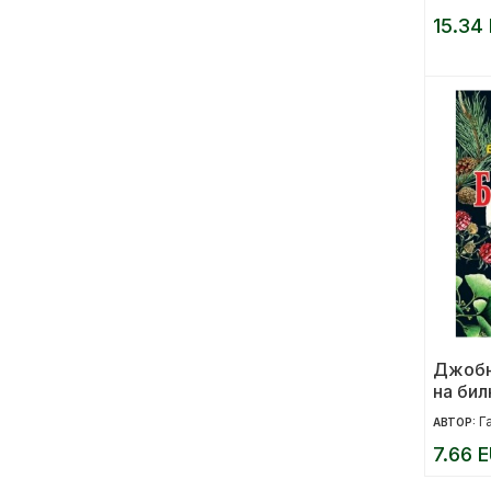
15.34
Джобн
на бил
Г
АВТОР:
7.66 E