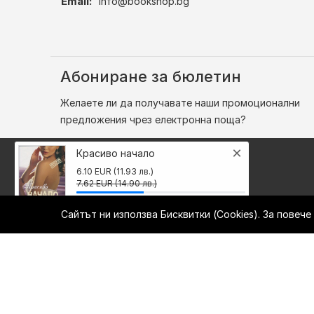
Email:
info@bookshop.bg
Абониране за бюлетин
Желаете ли да получавате наши промоционални
предложения чрез електронна поща?
×
Красиво начало
6.10 EUR (11.93 лв.)
7.62 EUR (14.90 лв.)
Сайтът ни използва Бисквитки (Cookies). За повеч