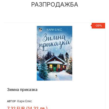
РАЗПРОДАЖБА
%
-20%
Зимна приказка
Кари Елкс
АВТОР:
7.32 EUR (14.32 лв.)