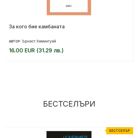
За кого бие камбаната
Ърнест Хемингуей
АВТОР:
16.00 EUR (31.29 лв.)
БЕСТСЕЛЪРИ
Р
БЕСТСЕЛЪР