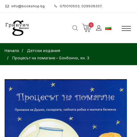
info@bookshop.bg
070010503; 029508337;
0
Начало
Детски издания
Процесът на помагане – Бонбончо, кн. 3