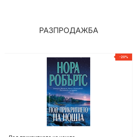
РАЗПРОДАЖБА
%
-20%