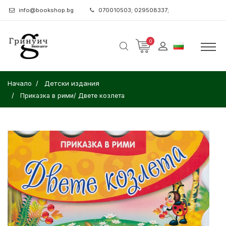
info@bookshop.bg
070010503; 029508337;
0
Начало
Детски издания
Приказка в рими/ Двете козлета