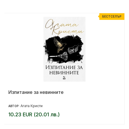
Р
БЕСТСЕЛЪР
Обетована земя
Барак Обама
АВТОР:
22.50 EUR (44.01 лв.)