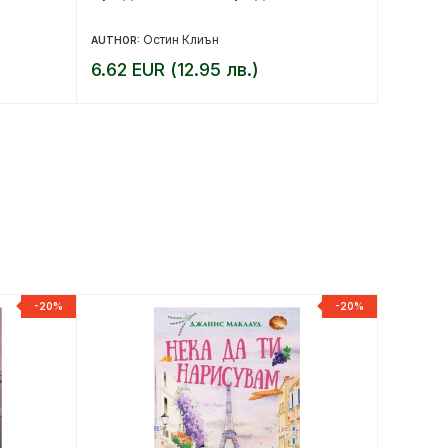
Остин Клиън
AUTHOR:
AUTHOR:
6.62 EUR (12.95 лв.)
14.83 
-20%
-20%