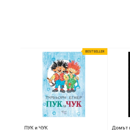
ESTSELLER
BESTSELLER
ПУК и ЧУК
Домът н