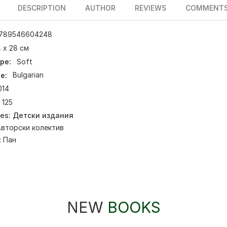
DESCRIPTION
AUTHOR
REVIEWS
COMMENT
789546604248
 х 28 см
pe:
Soft
e:
Bulgarian
014
125
ies:
Детски издания
вторски колектив
:
Пан
NEW
BOOKS