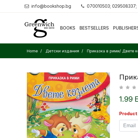
info@bookshop.bg
070010503; 029508337;
BOOKS
BESTSELLERS
PUBLISHER
Home
Детски издания
Приказка в рими/ Двете к
Прик
1.99 
Product 