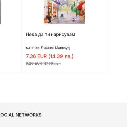
Нека да ти нарисувам
Дързо
Джанис Маклауд
AUTHOR:
AUTHOR:
7.36 EUR (14.39 лв.)
6.10 E
9.20 EUR (17.99 лв.)
7.62 EUR 
SOCIAL NETWORKS