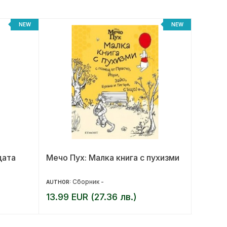
NEW
NEW
дата
Мечо Пух: Малка книга с пухизми
Бог на
Сборник -
AUTHOR:
AUTHOR:
13.99 EUR (27.36 лв.)
13.00 