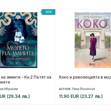
NEW
на змиите - Кн.2 Пътят на
Коко и революцията в мо
вките
ая Ибрахим
Лена Йохансон
AUTHOR:
UR (29.34 лв.)
11.90 EUR (23.27 лв.)