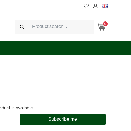
0
Search
duct is available
Subscribe me