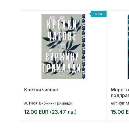
NEW
NEW
та
Крехки часове
Морето 
подпра
Виржини Грималди
М
AUTHOR:
AUTHOR:
12.00 EUR (23.47 лв.)
15.00 E