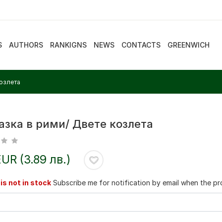
S
AUTHORS
RANKIGNS
NEWS
CONTACTS
GREENWICH
озлета
азка в рими/ Двете козлета
EUR (3.89 лв.)
is not in stock
Subscribe me for notification by email when the pro