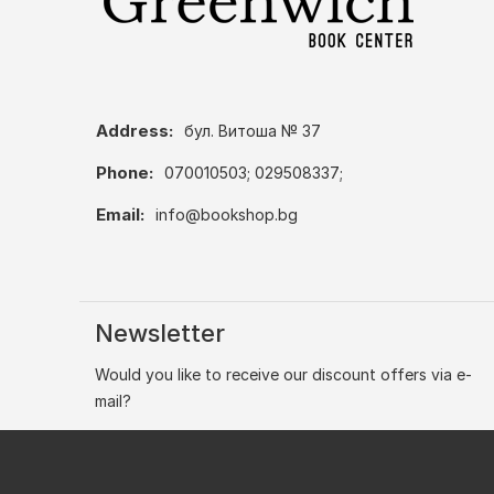
Address:
бул. Витоша № 37
Phone:
070010503; 029508337;
Email:
info@bookshop.bg
Newsletter
Would you like to receive our discount offers via e-
mail?