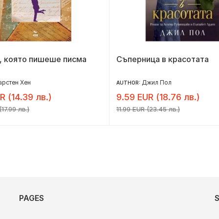
, която пишеше писма
Съперница в красотата
арстен Хен
Джил Пол
AUTHOR:
R (14.39 лв.)
9.59 EUR (18.76 лв.)
17.99 лв.)
11.99 EUR (23.45 лв.)
PAGES