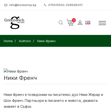
info@bookshop.bg
070010503; 029508337;
0
Home
Authors
Ники Френч
Ники Френч
Ники Френч е псевдоним на писателко дуо Ники Жерар и
Шон Френч. Партньори в писането и живота, двамата
живеят в Съфок.