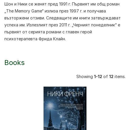
Шон и Ники се женят пред 1991 г. Първият им общ роман
„The Memory Game“ излиза през 1997 г. и получава
възторжени отзиви. Следващите им книги затвърждават
успеха им. Излезлият през 2011 г. „Черният понеделник“ е
първият от серията романи с главен герой
психотерапевта Фрида Клайн.
Books
Showing
1-12
of
12
items.