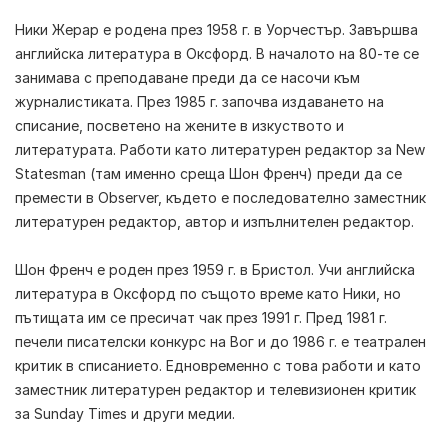
Ники Жерар е родена през 1958 г. в Уорчестър. Завършва
английска литература в Оксфорд. В началото на 80-те се
занимава с преподаване преди да се насочи към
журналистиката. През 1985 г. започва издаването на
списание, посветено на жените в изкуството и
литературата. Работи като литературен редактор за New
Statesman (там именно среща Шон Френч) преди да се
премести в Observer, където е последователно заместник
литературен редактор, автор и изпълнителен редактор.
Шон Френч е роден през 1959 г. в Бристол. Учи английска
литература в Оксфорд по същото време като Ники, но
пътищата им се пресичат чак през 1991 г. Пред 1981 г.
печели писателски конкурс на Вог и до 1986 г. е театрален
критик в списанието. Едновременно с това работи и като
заместник литературен редактор и телевизионен критик
за Sunday Times и други медии.