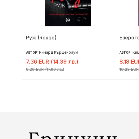
Руж (Rouge)
Езерото
Ричард Кършенбаум
Ки
АВТОР:
АВТОР:
7.36 EUR (14.39 лв.)
8.18 EU
9.20 EUR (17.99 лв.)
10.23 EUR 