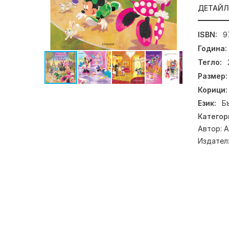
ДЕТАЙ
ISBN:
9
Година:
Тегло:
Размер:
Корици:
Език:
Б
Категор
Автор:
А
Издател