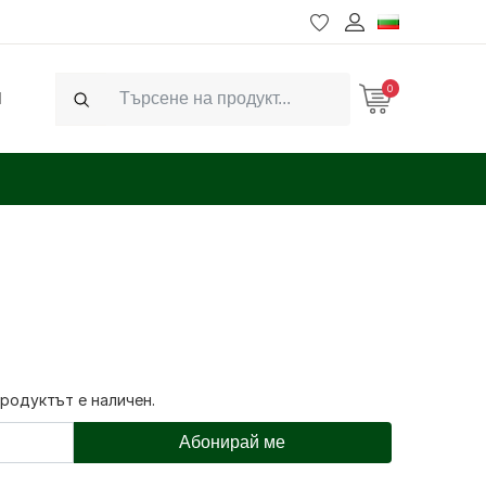
0
Ч
Search
продуктът е наличен.
Абонирай ме