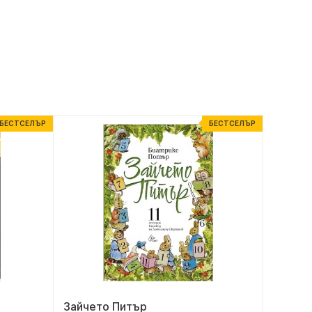
БЕСТСЕЛЪР
БЕСТСЕЛЪР
Зайчето Питър
Трево