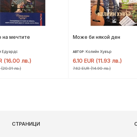
 на мечтите
Може би някой ден
м Едуардс
Колийн Хувър
АВТОР:
R (16.00 лв.)
6.10 EUR (11.93 лв.)
(20.01 лв.)
7.62 EUR (14.90 лв.)
СТРАНИЦИ