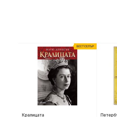
ЕСТСЕЛЪР
БЕСТСЕЛЪР
Кралицата
Петерб