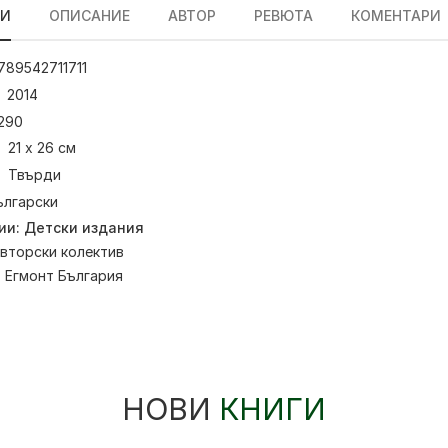
ЛИ
ОПИСАНИЕ
АВТОР
РЕВЮТА
КОМЕНТАРИ
789542711711
2014
290
21 х 26 см
Твърди
ългарски
ии:
Детски издания
вторски колектив
:
Егмонт България
НОВИ
КНИГИ