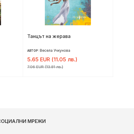
Танцът на жерава
Убийст
Весела Учкунова
Лу
АВТОР:
АВТОР:
5.65 EUR (11.05 лв.)
8.16 E
7.06 EUR (13.81 лв.)
10.20 EU
СОЦИАЛНИ МРЕЖИ