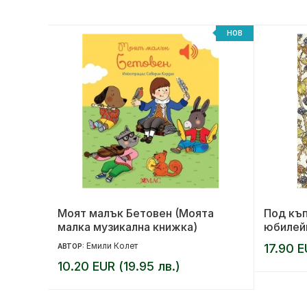
НОВ
НОВ
Моят малък Бетовен (Моята
Под къп
малка музикална книжка)
юбилей
Емили Колет
17.90 E
АВТОР:
10.20 EUR (19.95 лв.)