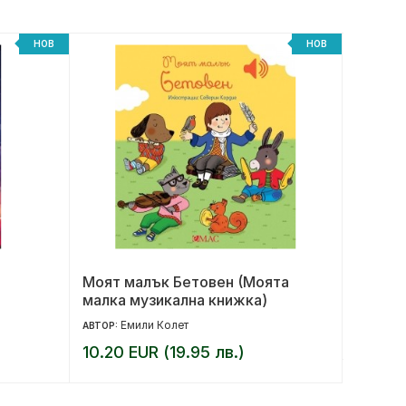
НОВ
НОВ
Моят малък Бетовен (Моята
Под къ
малка музикална книжка)
юбилей
Емили Колет
17.90 
АВТОР:
10.20 EUR (19.95 лв.)