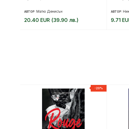
Матю Денисън
Ник
АВТОР:
АВТОР:
20.40 EUR (39.90 лв.)
9.71 EU
-20%
-20%