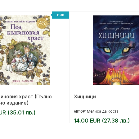
НОВ
иновия храст (Пълно
Хищници
но издание)
Мелиса да Коста
UR (35.01 лв.)
АВТОР:
14.00 EUR (27.38 лв.)