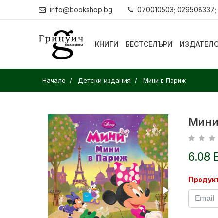
info@bookshop.bg
070010503; 029508337;
КНИГИ
БЕСТСЕЛЪРИ
ИЗДАТЕЛ
Начало
Детски издания
Мини в Париж
Мини
6.08 
Продукт