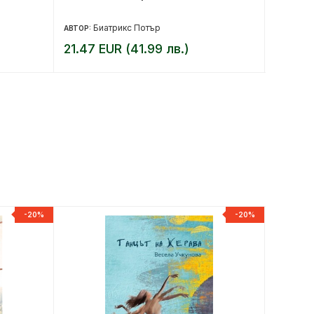
Биатрикс Потър
Ф
АВТОР:
АВТОР:
21.47 EUR (41.99 лв.)
8.64 E
-20%
-20%