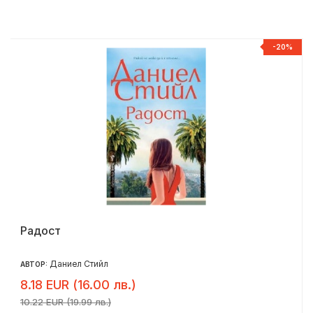
%
-20%
Радост
Даниел Стийл
АВТОР:
8.18 EUR (16.00 лв.)
10.22 EUR (19.99 лв.)