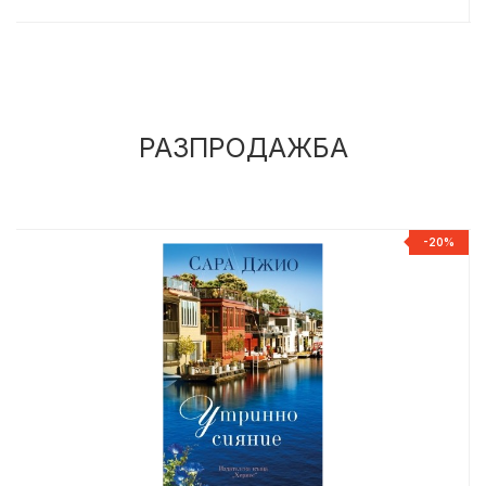
РАЗПРОДАЖБА
%
-20%