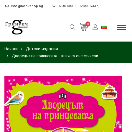
info@bookshop.bg
070010503; 029508337;
0
Начало
Детски издания
Дворецът на принцесата – книжка със стикери