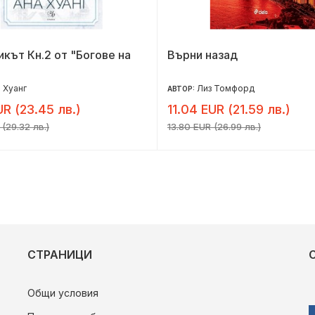
кът Кн.2 от "Богове на
Върни назад
 Хуанг
Лиз Томфорд
АВТОР:
UR (23.45 лв.)
11.04 EUR (21.59 лв.)
 (29.32 лв.)
13.80 EUR (26.99 лв.)
СТРАНИЦИ
Общи условия