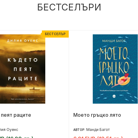
БЕСТСЕЛЪРИ
БЕСТСЕЛЪР
 пеят раците
Моето гръцко лято
лия Оуенс
Манди Багот
АВТОР: