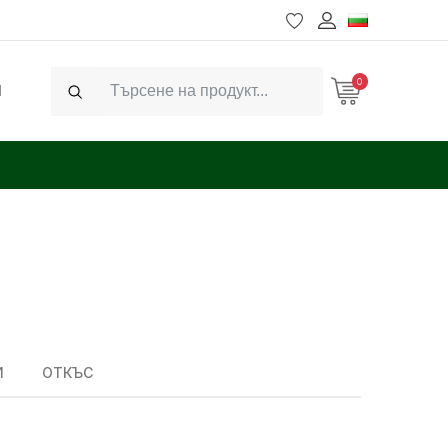
0
Ч
Search
И
ОТКЪС