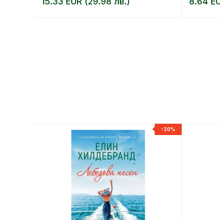
15.33 EUR (29.98 лв.)
8.64 EU
-20%
-20%