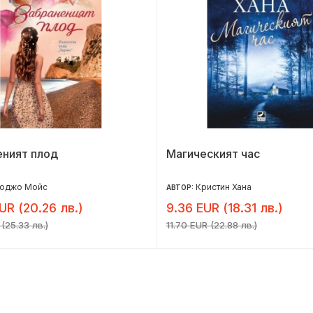
еният плод
Магическият час
оджо Мойс
Кристин Хана
АВТОР:
UR (20.26 лв.)
9.36 EUR (18.31 лв.)
(25.33 лв.)
11.70 EUR (22.88 лв.)