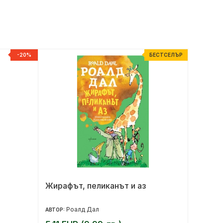
-20%
БЕСТСЕЛЪР
Жирафът, пеликанът и аз
Спомен
Роалд Дал
К
АВТОР:
АВТОР: