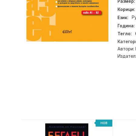
Размер:
Корици:
Език:
Р
Година:
Тегло:
Категор
Автори:
Издател
НОВ
НОВ