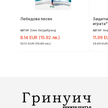
астие
Лебедова песен
Защитни
играта"
Елин Хилдебранд
Ана
АВТОР:
АВТОР:
8.14 EUR (15.92 лв.)
11.99 E
10.17 EUR (19.89 лв.)
14.99 EUR