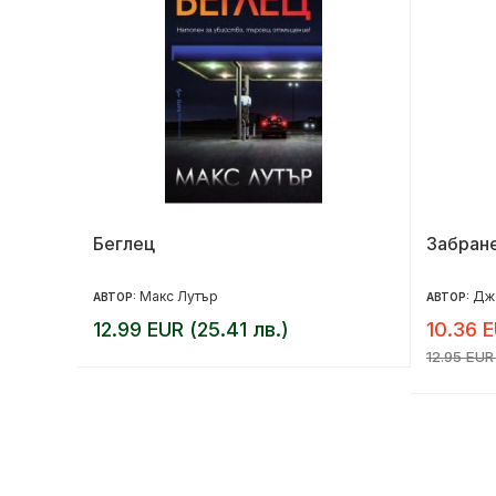
та
Беглец
Забран
Макс Лутър
Дж
АВТОР:
АВТОР:
12.99 EUR (25.41 лв.)
10.36 E
12.95 EUR 