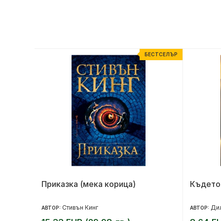
ЕСТСЕЛЪР
БЕСТСЕЛЪР
Приказка (мека корица)
Където
Стивън Кинг
Ди
АВТОР:
АВТОР: