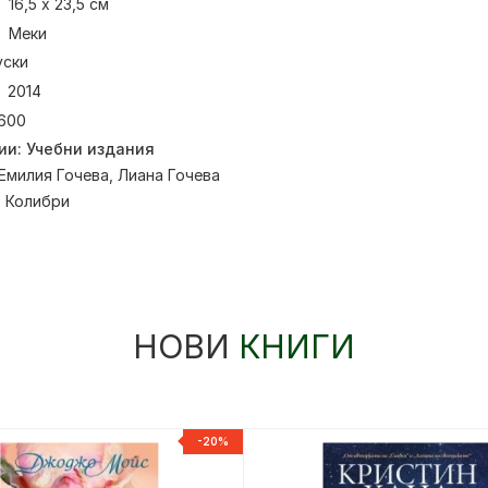
16,5 х 23,5 см
Меки
уски
2014
600
ии:
Учебни издания
Емилия Гочева
,
Лиана Гочева
:
Колибри
НОВИ
КНИГИ
-20%