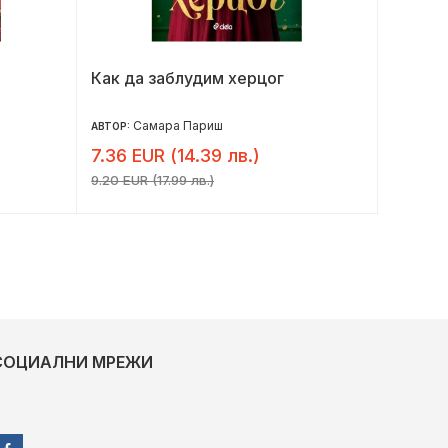
Как да заблудим херцог
Ускор
Самара Париш
Л
АВТОР:
АВТОР:
7.36 EUR (14.39 лв.)
9.00 E
9.20 EUR (17.99 лв.)
11.25 EU
СОЦИАЛНИ МРЕЖИ