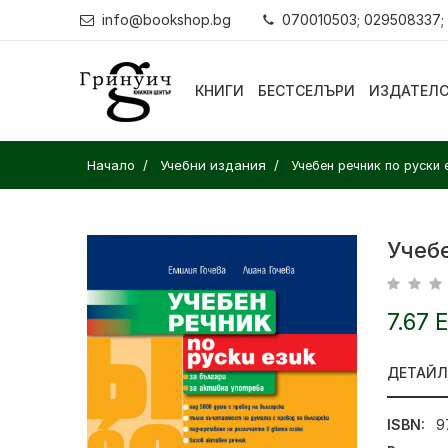
info@bookshop.bg
070010503; 029508337;
КНИГИ
БЕСТСЕЛЪРИ
ИЗДАТЕЛ
Начало
Учебни издания
Учебен речник по руски 
Учеб
7.67 
ДЕТАЙ
ISBN:
9