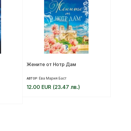
Жените от Нотр Дам
Дифере
психич
Ева Мария Баст
Ге
АВТОР:
АВТОР:
12.00 EUR (23.47 лв.)
25.00 