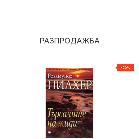
РАЗПРОДАЖБА
%
-20%