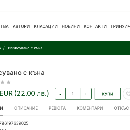
СТВА
АВТОРИ
КЛАСАЦИИ
НОВИНИ
КОНТАКТИ
ГРИНУИ
а
Изрисувано с къна
сувано с къна
 EUR (22.00 лв.)
-
+
КУПИ
ЛИ
ОПИСАНИЕ
РЕВЮТА
КОМЕНТАРИ
ОТКЪС
786197639025