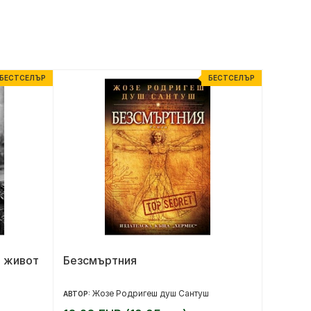
БЕСТСЕЛЪР
БЕСТСЕЛЪР
а живот
Безсмъртния
ПУК и 
Жозе Родригеш душ Сантуш
Ту
АВТОР:
АВТОР: