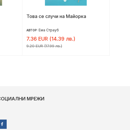
Това се случи на Майорка
В обув
Ема Страуб
Д
АВТОР:
АВТОР:
7.36 EUR (14.39 лв.)
8.16 E
9.20 EUR (17.99 лв.)
10.20 EU
СОЦИАЛНИ МРЕЖИ