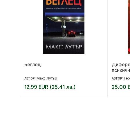
Беглец
Дифере
психичн
Макс Лутър
Гео
АВТОР:
АВТОР:
12.99 EUR (25.41 лв.)
25.00 E