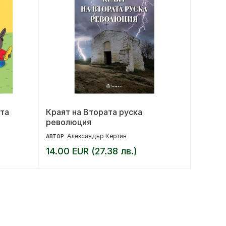
та
Краят на Втората руска
Магиче
революция
Александър Кертин
Кр
АВТОР:
АВТОР:
14.00 EUR (27.38 лв.)
9.36 E
11.70 EUR