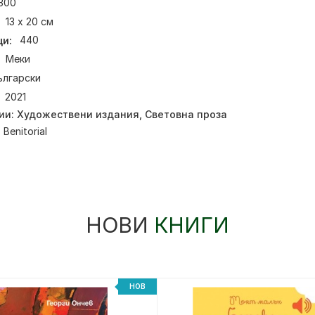
300
13 х 20 см
и:
440
Меки
ългарски
2021
ии:
Художествени издания
,
Световна проза
:
Benitorial
НОВИ
КНИГИ
НОВ