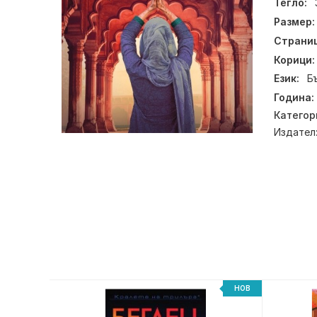
Тегло:
Размер:
Страниц
Корици:
Език:
Б
Година:
Категор
Издател
НОВ
НОВ