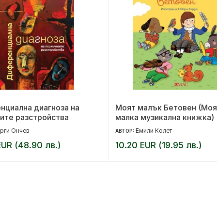
нциална диагноза на
Моят малък Бетовен (Моя
ите разстройства
малка музикална книжка)
рги Ончев
Емили Колет
АВТОР:
UR (48.90 лв.)
10.20 EUR (19.95 лв.)