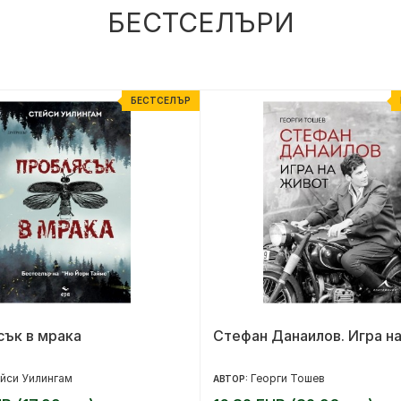
БЕСТСЕЛЪРИ
БЕСТСЕЛЪР
сък в мрака
Стефан Данаилов. Игра н
йси Уилингам
Георги Тошев
АВТОР: