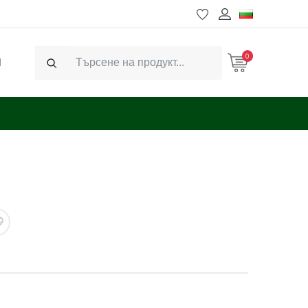
0
Ч
Search