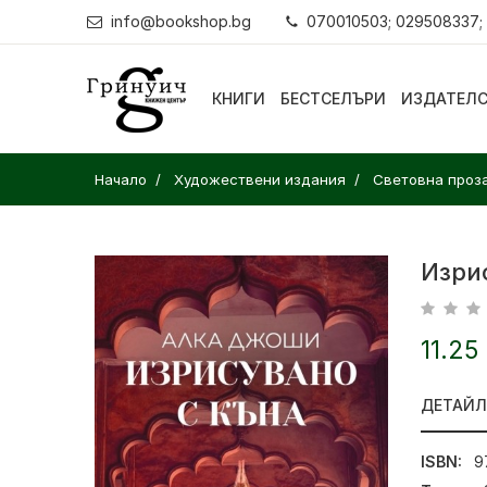
info@bookshop.bg
070010503; 029508337;
КНИГИ
БЕСТСЕЛЪРИ
ИЗДАТЕЛ
Начало
Художествени издания
Световна проз
Изри
11.25
ДЕТАЙ
ISBN:
9