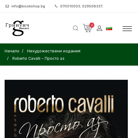
info@bookshop.bg
070010503; 029508337;
0
Начало
Нехудожествени издания
Roberto Cavalli – Просто аз