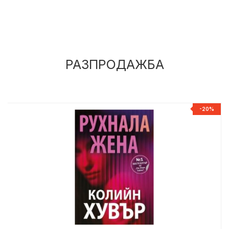
РАЗПРОДАЖБА
%
-20%