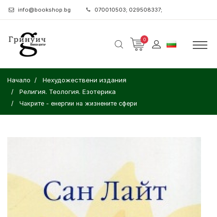
info@bookshop.bg
070010503; 029508337;
0
Начало
Нехудожествени издания
Религия. Теология. Езотерика
Чакрите - енергии на жизнените сфери