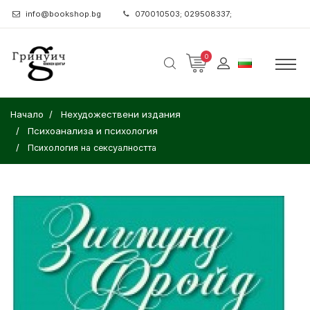
info@bookshop.bg
070010503; 029508337;
0
Начало
Нехудожествени издания
Психоанализа и психология
Психология на сексуалността