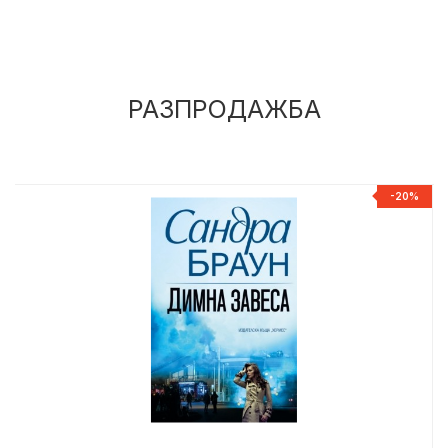
РАЗПРОДАЖБА
%
-20%