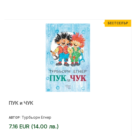
Р
БЕСТСЕЛЪР
ПУК и ЧУК
Турбьорн Егнер
АВТОР:
7.16 EUR (14.00 лв.)