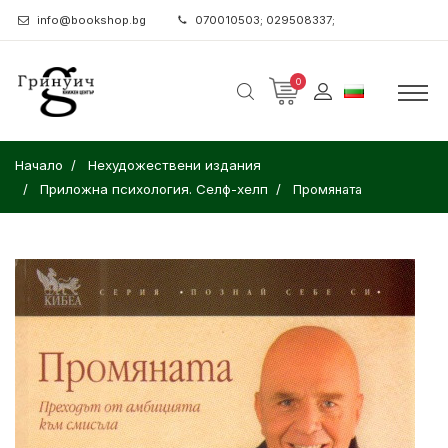
info@bookshop.bg
070010503; 029508337;
0
Начало
Нехудожествени издания
Приложна психология. Селф-хелп
Промяната