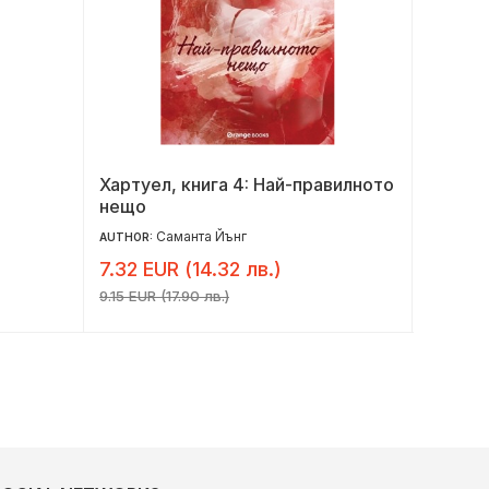
Хартуел, книга 4: Най-правилното
Flash o
нещо
A1: Уч
език за
Саманта Йънг
AUTHOR:
AUTHORS
7.32 EUR (14.32 лв.)
7.34 E
9.15 EUR (17.90 лв.)
8.64 EUR