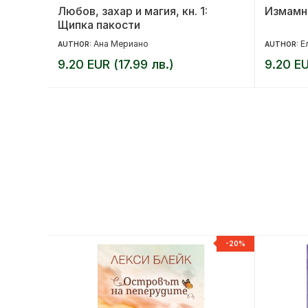
Любов, захар и магия, кн. 1:
Измамн
Щипка пакости
Ана Мериано
Е
AUTHOR:
AUTHOR:
9.20 EUR (17.99 лв.)
9.20 EU
-20%
-20%