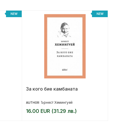
NEW
NEW
За кого бие камбаната
Дифере
психич
Ърнест Хемингуей
AUTHOR:
AUTHOR:
16.00 EUR (31.29 лв.)
25.00 