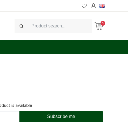
0
Search
duct is available
Subscribe me