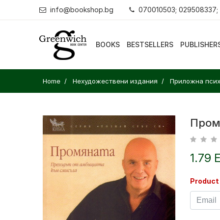
info@bookshop.bg
070010503; 029508337;
BOOKS
BESTSELLERS
PUBLISHER
Home
Нехудожествени издания
Приложна псих
Пром
1.79 
Product 