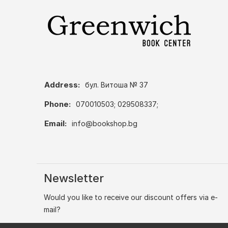
Address:
бул. Витоша № 37
Phone:
070010503; 029508337;
Email:
info@bookshop.bg
Newsletter
Would you like to receive our discount offers via e-
mail?