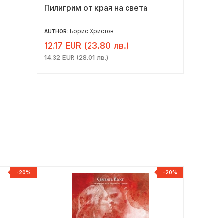
Пилигрим от края на света
Принци
промен
Защо н
Борис Христов
AUTHOR:
AUTHOR:
провал
12.17 EUR (23.80 лв.)
25.51 
14.32 EUR (28.01 лв.)
-20%
-20%