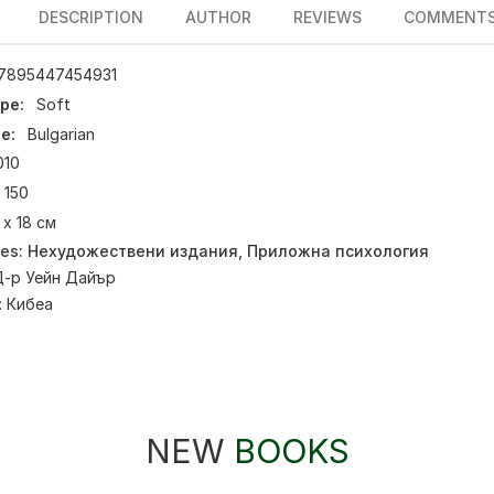
DESCRIPTION
AUTHOR
REVIEWS
COMMENT
7895447454931
pe:
Soft
e:
Bulgarian
010
150
 х 18 см
ies:
Нехудожествени издания
,
Приложна психология
Д-р Уейн Дайър
:
Кибеа
NEW
BOOKS