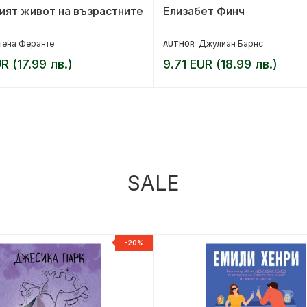
ият живот на възрастните
Елизабет Финч
лена Феранте
Джулиан Барнс
AUTHOR:
R (17.99 лв.)
9.71 EUR (18.99 лв.)
SALE
-20%