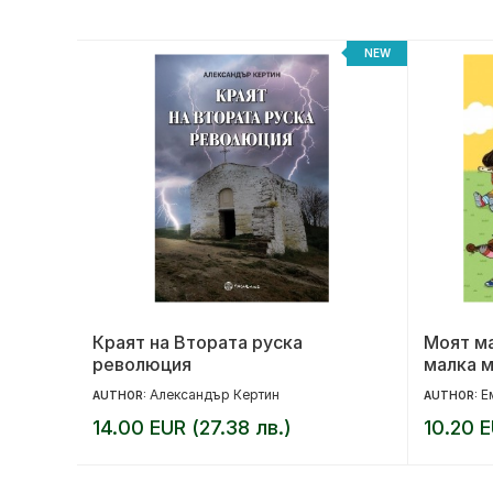
NEW
NEW
ота ти
Краят на Втората руска
Моят м
революция
малка м
Александър Кертин
Е
AUTHOR:
AUTHOR:
14.00 EUR (27.38 лв.)
10.20 E