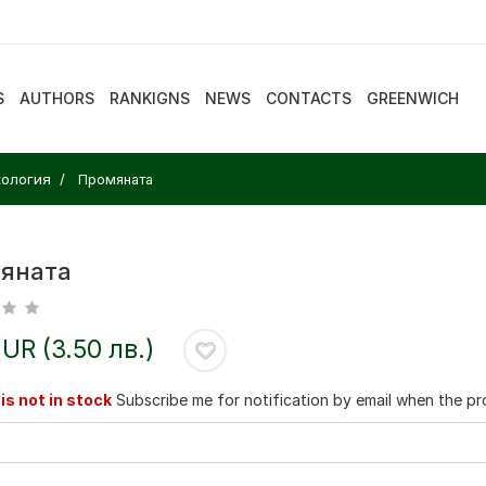
S
AUTHORS
RANKIGNS
NEWS
CONTACTS
GREENWICH
ология
Промяната
яната
EUR (3.50 лв.)
is not in stock
Subscribe me for notification by email when the pro