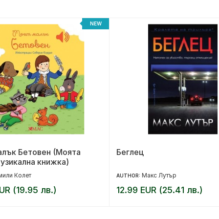
NEW
алък Бетовен (Моята
Беглец
узикална книжка)
мили Колет
Макс Лутър
AUTHOR:
UR (19.95 лв.)
12.99 EUR (25.41 лв.)