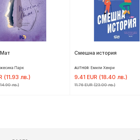
 Мат
Смешна история
жесика Парк
Емили Хенри
AUTHOR:
R (11.93 лв.)
9.41 EUR (18.40 лв.)
14.90 лв.)
11.76 EUR (23.00 лв.)