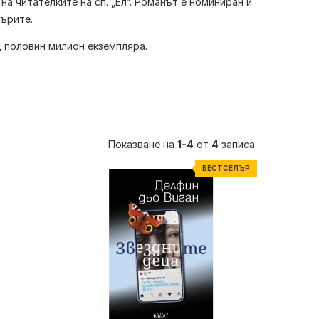
а читателките на сп. „Ел“. Романът е номиниран и
лърите.
д половин милион екземпляра.
Показване на
1-4
от
4
записа.
БЕСТСЕЛЪР