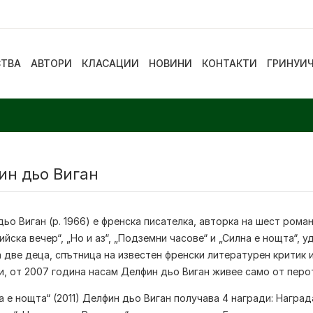
СТВА
АВТОРИ
КЛАСАЦИИ
НОВИНИ
КОНТАКТИ
ГРИНУИ
ин дьо Виган
дьо Виган
(р. 1966) е френска писателка, авторка на шест роман
йска вечер“, „Но и аз“, „Подземни часове“ и „Силна е нощта“,
 две деца, спътница на известен френски литературен критик 
, от 2007 година насам Делфин дьо Виган живее само от перот
а е нощта“ (2011) Делфин дьо Виган получава 4 награди: Нагр