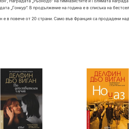
он“, Наградата „Рьонодо“ на гимназистите и Голямата награда н
дата „Гонкур“. В продължение на година е в списъка на бестсе
 е в повече от 20 страни. Само във Франция са продадени на