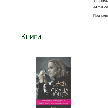
Телевизи
за Награ
Преведен
Книги