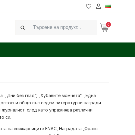
0
Ч
Search
а: „Дни без глад“, „Хубавите момчета“, „Една
 удостоени общо със седем литературни награди.
и журналист, след като упражнява различни
о си.
адата на книжарниците FNAC, Наградата „Франс