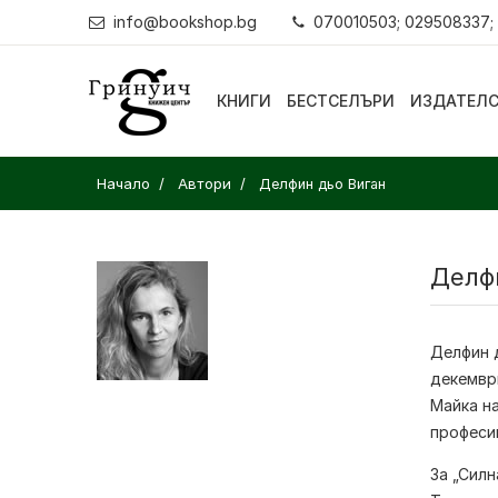
info@bookshop.bg
070010503; 029508337;
КНИГИ
БЕСТСЕЛЪРИ
ИЗДАТЕЛ
Начало
Автори
Делфин дьо Виган
Делф
Делфин 
декември
Майка на
професии
За „Силн