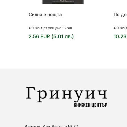
Силна е нощта
По де
Делфин дьо Виган
АВТОР:
АВТОР:
2.56 EUR (5.01 лв.)
10.23
Адрес:
бул. Витоша № 37