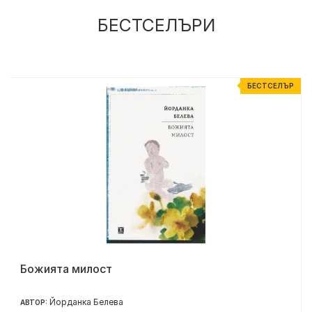
БЕСТСЕЛЪРИ
Р
БЕСТСЕЛЪР
Божията милост
Йорданка Белева
АВТОР: