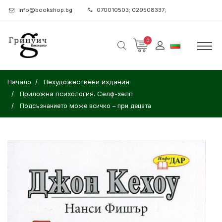
info@bookshop.bg
070010503; 029508337;
0
Начало
Нехудожествени издания
Приложна психология. Селф-хелп
Подсъзнанието може всичко – при децата