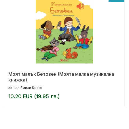
Моят малък Бетовен (Моята малка музикална
книжка)
Емили Колет
АВТОР:
10.20 EUR (19.95 лв.)