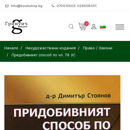
info@bookshop.bg
070010503; 029508337;
0
Начало
Нехудожествени издания
Право / Закони
Придобивният способ по чл. 78 ЗС