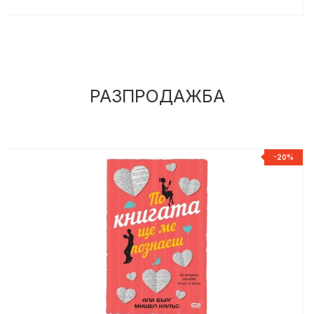
РАЗПРОДАЖБА
%
-20%