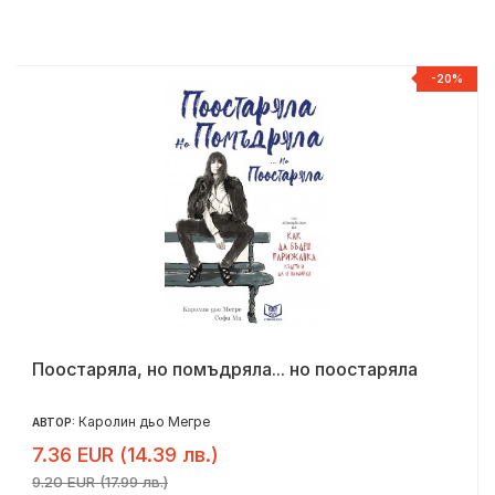
Р
-20%
Поостаряла, но помъдряла... но поостаряла
Каролин дьо Мегре
АВТОР:
7.36 EUR (14.39 лв.)
9.20 EUR (17.99 лв.)