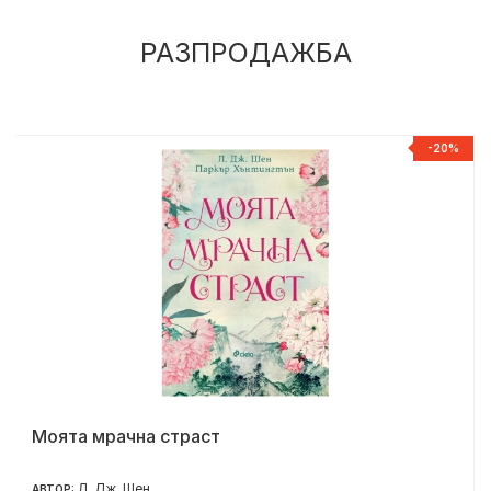
РАЗПРОДАЖБА
%
-20%
Моята мрачна страст
Л. Дж. Шен
АВТОР: