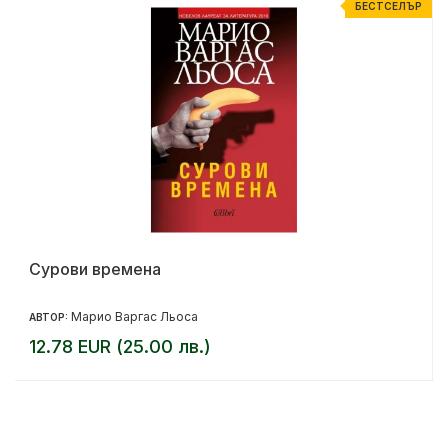
Р
БЕСТСЕЛЪР
Сурови времена
Марио Варгас Льоса
АВТОР:
12.78 EUR (25.00 лв.)