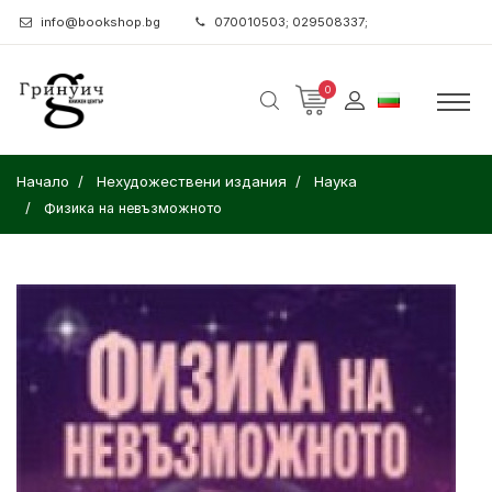
info@bookshop.bg
070010503; 029508337;
0
Начало
Нехудожествени издания
Наука
Физика на невъзможното