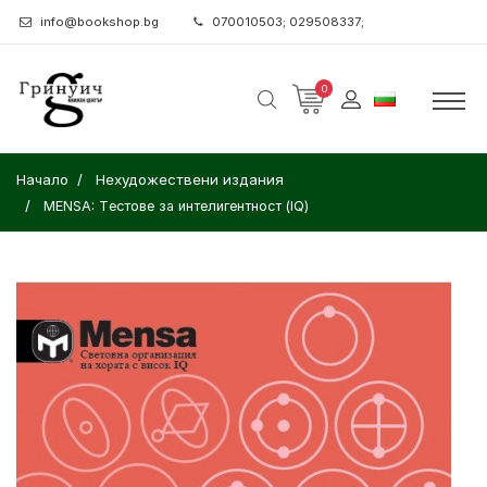
info@bookshop.bg
070010503; 029508337;
0
Начало
Нехудожествени издания
МENSA: Tестове за интелигентност (IQ)