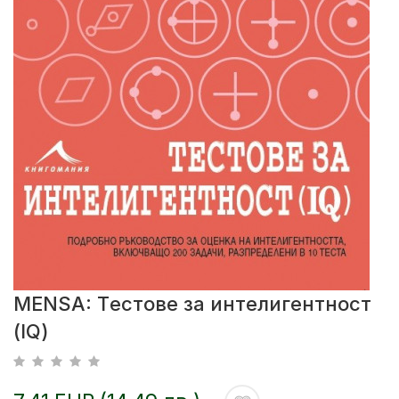
МENSA: Tестове за интелигентност
(IQ)