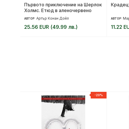
Първото приключение на Шерлок
Крадецъ
Холмс. Етюд в аленочервено
Артър Конан Дойл
Ма
АВТОР:
АВТОР:
25.56 EUR (49.99 лв.)
11.22 E
-20%
-20%