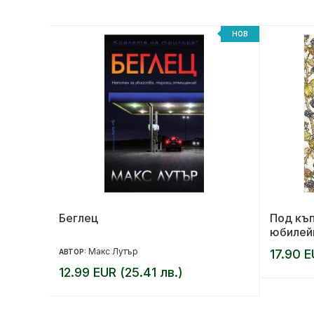
НОВ
НОВ
на
Беглец
Под къп
юбилей
Макс Лутър
17.90 E
АВТОР:
12.99 EUR (25.41 лв.)