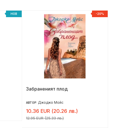
НОВ
-20%
Забраненият плод
Магиче
Джоджо Мойс
Кр
АВТОР:
АВТОР:
10.36 EUR (20.26 лв.)
9.36 E
12.95 EUR (25.33 лв.)
11.70 EUR