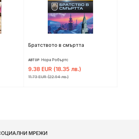
Братството в смъртта
Под за
Нора Робъртс
Ле
АВТОР:
АВТОР:
9.38 EUR (18.35 лв.)
6.10 E
11.73 EUR (22.94 лв.)
7.62 EUR 
СОЦИАЛНИ МРЕЖИ