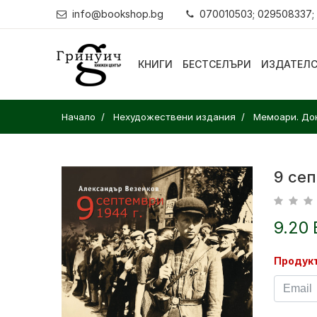
info@bookshop.bg
070010503; 029508337;
КНИГИ
БЕСТСЕЛЪРИ
ИЗДАТЕЛ
Начало
Нехудожествени издания
Мемоари. До
9 сеп
9.20 
Продукт