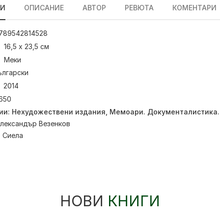
ЛИ
ОПИСАНИЕ
АВТОР
РЕВЮТА
КОМЕНТАРИ
789542814528
16,5 х 23,5 см
Меки
ългарски
2014
650
ии:
Нехудожествени издания
,
Мемоари. Документалистика.
лександър Везенков
:
Сиела
НОВИ
КНИГИ