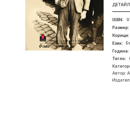
ДЕТАЙ
ISBN:
9
Размер:
Корици:
Език:
Б
Година:
Тегло:
Категор
Автор:
А
Издател