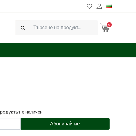
0
Ч
Search
продуктът е наличен.
Абонирай ме