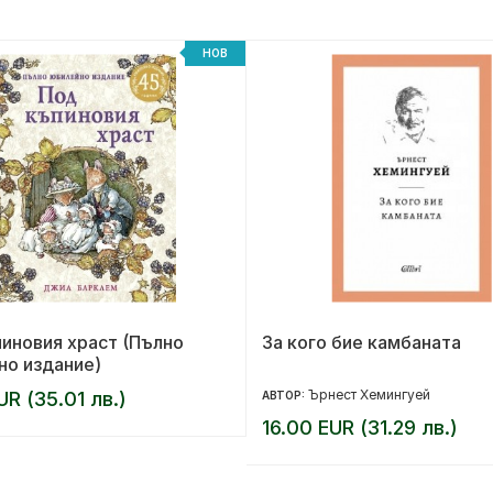
НОВ
иновия храст (Пълно
За кого бие камбаната
но издание)
Ърнест Хемингуей
UR (35.01 лв.)
АВТОР:
16.00 EUR (31.29 лв.)