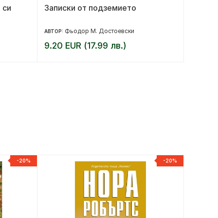
 си
Записки от подземието
Гениал
Фьодор М. Достоевски
Ел
АВТОР:
АВТОР:
9.20 EUR (17.99 лв.)
12.27 
-20%
-20%