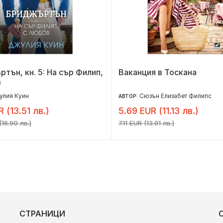
тън, кн. 5: На сър Филип,
Ваканция в Тоскана
в
улия Куин
Сюзън Елизабет Филипс
АВТОР:
R (13.51 лв.)
5.69 EUR (11.13 лв.)
16.90 лв.)
7.11 EUR (13.91 лв.)
СТРАНИЦИ