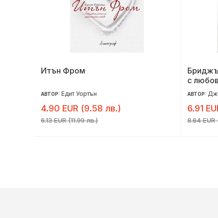
Итън Фром
Бриджър
с любо
Едит Уортън
Дж
АВТОР:
АВТОР:
4.90 EUR (9.58 лв.)
6.91 EU
6.13 EUR (11.99 лв.)
8.64 EUR (