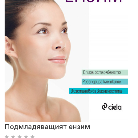
Подмладяващият ензим