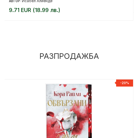
Исабел Алиенде
АВТОР:
9.71 EUR (18.99 лв.)
РАЗПРОДАЖБА
%
-20%