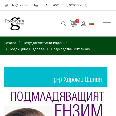
info@bookshop.bg
070010503; 029508337;
0
Начало
Нехудожествени издания
Медицина и здраве
Подмладяващият ензим