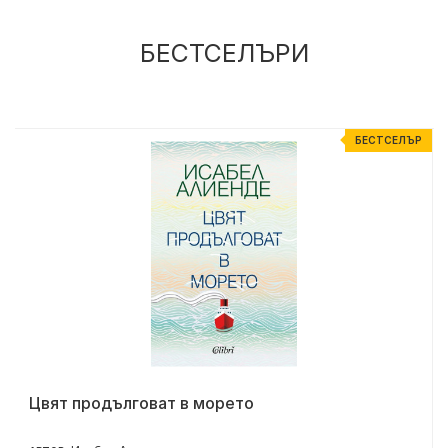
БЕСТСЕЛЪРИ
Р
БЕСТСЕЛЪР
Цвят продълговат в морето