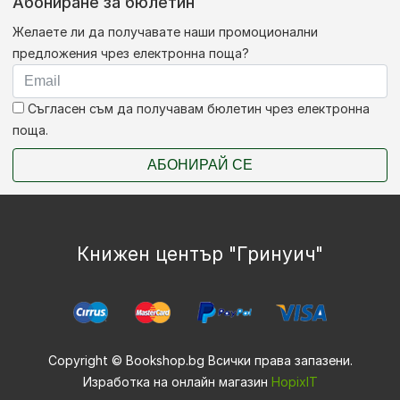
Абониране за бюлетин
Желаете ли да получавате наши промоционални
предложения чрез електронна поща?
Съгласен съм да получавам бюлетин чрез електронна
поща.
АБОНИРАЙ СЕ
Книжен център "Гринуич"
Copyright © Bookshop.bg Всички права запазени.
Изработка на онлайн магазин
HopixIT