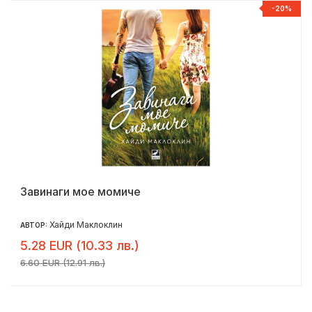
%
-20%
Завинаги мое момиче
Хайди Маклоклин
АВТОР:
5.28 EUR (10.33 лв.)
6.60 EUR (12.91 лв.)