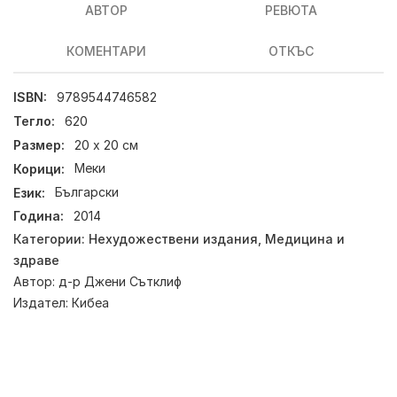
АВТОР
РЕВЮТА
КОМЕНТАРИ
ОТКЪС
ISBN:
9789544746582
Тегло:
620
Размер:
20 х 20 см
Корици:
Меки
Език:
Български
Година:
2014
Категории:
Нехудожествени издания
,
Медицина и
здраве
Автор:
д-р Джени Сътклиф
Издател:
Кибеа