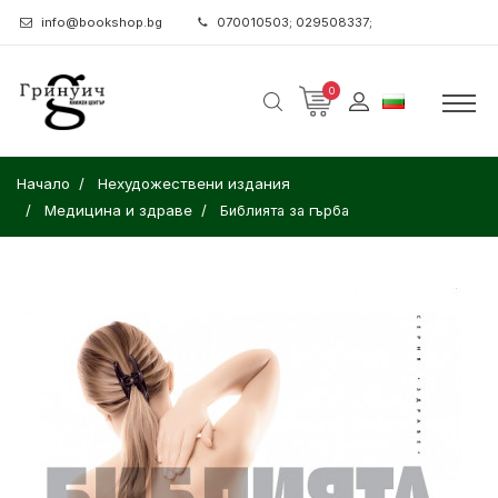
info@bookshop.bg
070010503; 029508337;
0
Начало
Нехудожествени издания
Медицина и здраве
Библията за гърба