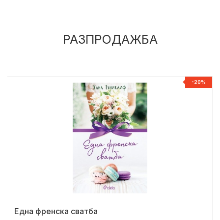
РАЗПРОДАЖБА
%
-20%
Една френска сватба