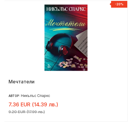
Р
-20%
Мечтатели
Никълъс Спаркс
АВТОР:
7.36 EUR (14.39 лв.)
9.20 EUR (17.99 лв.)