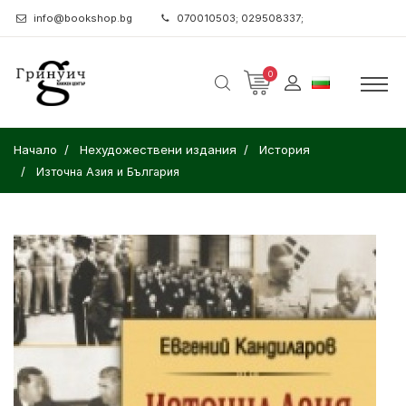
info@bookshop.bg
070010503; 029508337;
0
Начало
Нехудожествени издания
История
Източна Азия и България