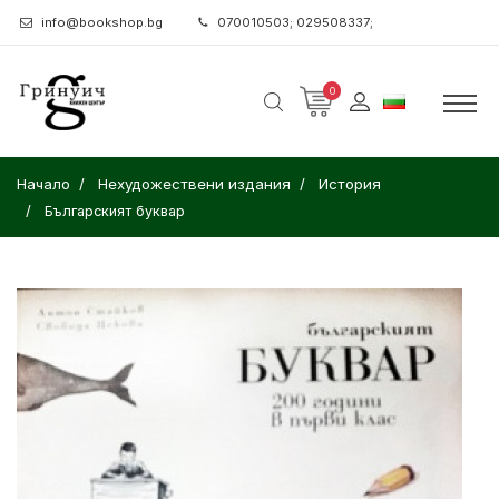
info@bookshop.bg
070010503; 029508337;
0
Начало
Нехудожествени издания
История
Българският буквар