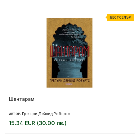
Р
БЕСТСЕЛЪР
Шантарам
Грегъри Дейвид Робъртс
АВТОР:
15.34 EUR (30.00 лв.)