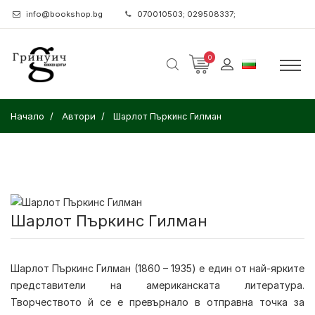
info@bookshop.bg
070010503; 029508337;
0
Начало
Автори
Шарлот Пъркинс Гилман
Шарлот Пъркинс Гилман
Шарлот Пъркинс Гилман (1860 – 1935) е един от най-ярките
представители на американската литература.
Творчеството й се е превърнало в отправна точка за