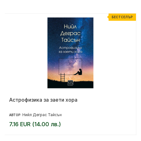
Р
БЕСТСЕЛЪР
Астрофизика за заети хора
Нийл Деграс Тайсън
АВТОР:
7.16 EUR (14.00 лв.)