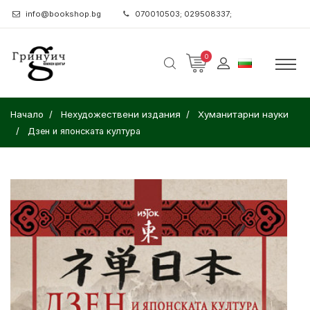
info@bookshop.bg
070010503; 029508337;
0
Начало
Нехудожествени издания
Хуманитарни науки
Дзен и японската култура