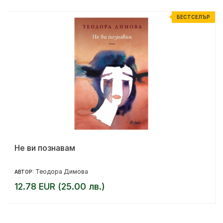
Р
БЕСТСЕЛЪР
Не ви познавам
Теодора Димова
АВТОР:
12.78 EUR (25.00 лв.)