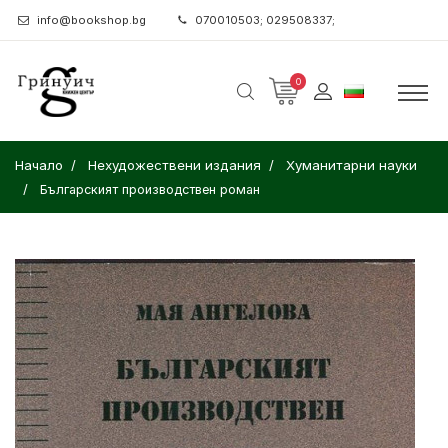
info@bookshop.bg
070010503; 029508337;
0
Начало
Нехудожествени издания
Хуманитарни науки
Българският производствен роман