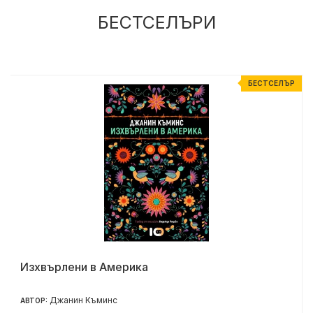
БЕСТСЕЛЪРИ
Р
БЕСТСЕЛЪР
Изхвърлени в Америка
Джанин Къминс
АВТОР: