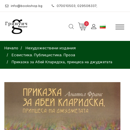
info@bookshop.bg
070010503; 029508337;
0
Начало
Нехудожествени издания
Есеистика. Публицистика. Проза
Приказка за Абей Кларидска, принцеса на джуджетата