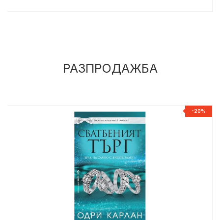
РАЗПРОДАЖБА
%
-20%