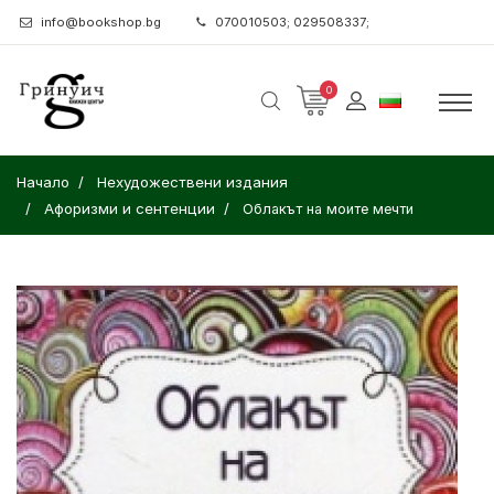
info@bookshop.bg
070010503; 029508337;
0
Начало
Нехудожествени издания
Афоризми и сентенции
Облакът на моите мечти