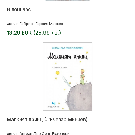
В лош час
Габриел Гарсия Маркес
АВТОР:
13.29 EUR (25.99 лв.)
Малкият принц (Лъчезар Минчев)
Антоан Дьо Сент-Екзюпери
АВТОР: