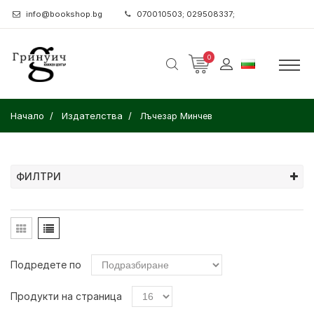
info@bookshop.bg
070010503; 029508337;
0
Начало
Издателства
Лъчезар Минчев
ФИЛТРИ
Подредете по
Продукти на страница