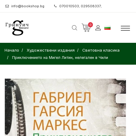
info@bookshop.bg
070010503; 029508337;
0
Начало
Художествени издания
Световна класика
Приключението на Мигел Литин, нелегален в Чили