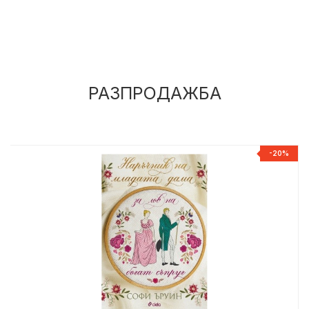
РАЗПРОДАЖБА
%
-20%