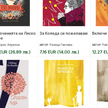
юченията на Лиско
За Коледа си пожелавам
Включи
ре
орис Априлов
Ралица Генчева
Рей
АВТОР:
АВТОР:
EUR (26.89 лв.)
7.16 EUR (14.00 лв.)
12.27 E