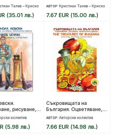
стиан Талев – Криско
Кристиан Талев – Криско
АВТОР:
UR (35.01 лв.)
7.67 EUR (15.00 лв.)
евски.
Съкровищата на
ане, рисуване,
България. Оцветяване,
и факти
рисуване, любопитни
орски колектив
Авторски колектив
АВТОР:
факти
R (5.98 лв.)
7.66 EUR (14.98 лв.)