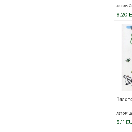
С
АВТОР:
9.20 E
Тялот
Ц
АВТОР:
5.11 E