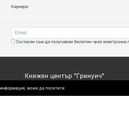
Кариери
Съгласен съм да получавам бюлетин чрез електронна 
Книжен център "Гринуич"
е информация, може да посетите:
Copyright © Bookshop.bg Всички права запазени.
Изработка на онлайн магазин
HopixIT