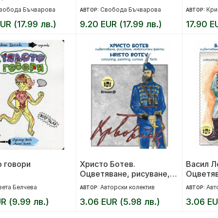
вобода Бъчварова
Свобода Бъчварова
Кри
АВТОР:
АВТОР:
UR (17.99 лв.)
9.20 EUR (17.99 лв.)
17.90 E
о говори
Христо Ботев.
Васил Л
Оцветяване, рисуване,
Оцветяв
любопитни факти
любпитн
вета Белчева
Авторски колектив
Авт
АВТОР:
АВТОР:
UR (9.99 лв.)
3.06 EUR (5.98 лв.)
3.06 EU