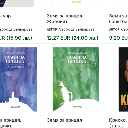
н чар
Земя за прицел.
Земя за
Жребият
Гонитба
вобода Бъчварова
Свобода Бъчварова
Сво
АВТОР:
АВТОР:
UR (15.90 лв.)
12.27 EUR (24.00 лв.)
9.20 EU
а прицел.
Земя за прицел
Криско.
дникът
(тв. к.)