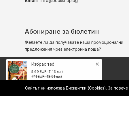
Email:
info@bookshop.bg
Абониране за бюлетин
Желаете ли да получавате наши промоционални
предложения чрез електронна поща?
×
Избрах теб
5.69 EUR (11.13 лв.)
7.11 EUR (13.91 лв.)
Сайтът ни използва Бисквитки (Cookies). За повеч