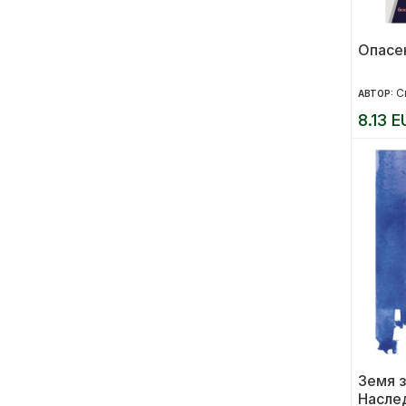
Опасе
С
АВТОР:
8.13 E
Земя з
Насле