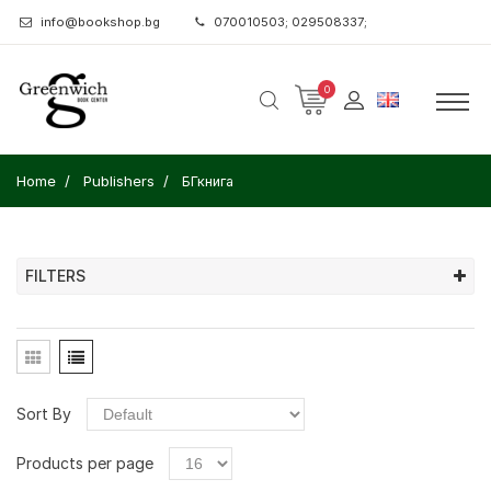
info@bookshop.bg
070010503; 029508337;
0
Home
Publishers
БГкнига
FILTERS
Sort By
Products per page