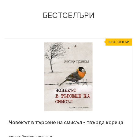
БЕСТСЕЛЪРИ
%
БЕСТСЕЛЪР
Човекът в търсене на смисъл - твърда корица
Виктор Франкъл
АВТОР: