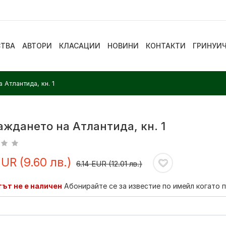
СТВА
АВТОРИ
КЛАСАЦИИ
НОВИНИ
КОНТАКТИ
ГРИНУИ
 Атлантида, кн. 1
ждането на Атлантида, кн. 1
EUR (9.60 лв.)
6.14 EUR (12.01 лв.)
ът не е наличен
Абонирайте се за известие по имейл когато 