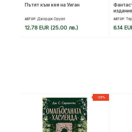
Пътят към кея на Уиган
Фантаст
издание
Джордж Оруел
Тер
АВТОР:
АВТОР:
12.78 EUR (25.00 лв.)
6.14 EU
-20%
-20%