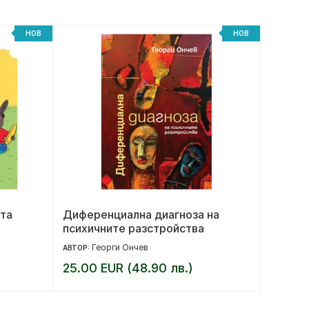
НОВ
НОВ
та
Диференциална диагноза на
Забран
психичните разстройства
Георги Ончев
Д
АВТОР:
АВТОР:
25.00 EUR (48.90 лв.)
10.36 
12.95 EU