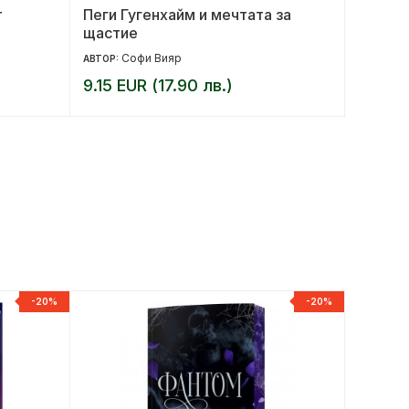
т
Пеги Гугенхайм и мечтата за
Огън и
щастие
Софи Вияр
Дж
АВТОР:
АВТОР:
9.15 EUR (17.90 лв.)
15.33 
-20%
-20%