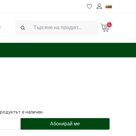
0
Ч
Search
продуктът е наличен.
Абонирай ме