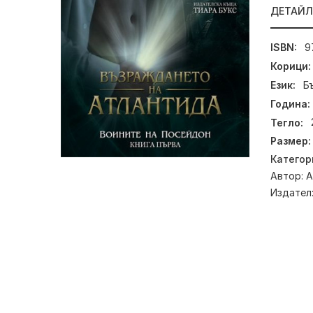
ДЕТАЙ
ISBN:
9
Корици:
Език:
Б
Година:
Тегло:
Размер:
Категор
Автор:
А
Издател