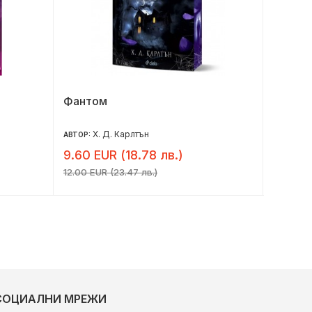
Фантом
Една ф
Х. Д. Карлтън
Ха
АВТОР:
АВТОР:
9.60 EUR (18.78 лв.)
6.50 E
12.00 EUR (23.47 лв.)
8.13 EUR 
СОЦИАЛНИ МРЕЖИ