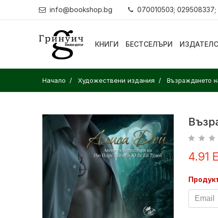
info@bookshop.bg
070010503; 029508337;
КНИГИ
БЕСТСЕЛЪРИ
ИЗДАТЕЛ
Начало
Художествени издания
Възраждането на
Възра
4.91 
Продукт