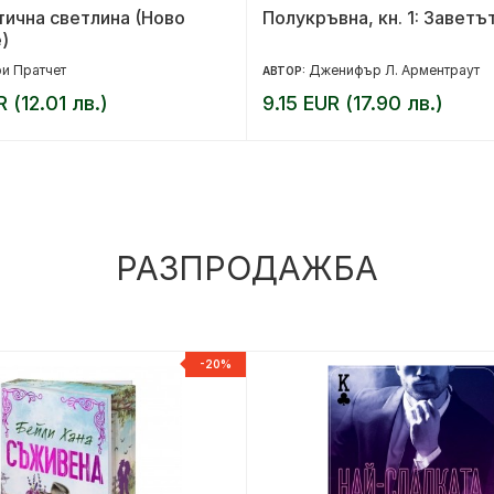
ична светлина (Ново
Полукръвна, кн. 1: Заветъ
)
и Пратчет
Дженифър Л. Арментраут
АВТОР:
R (12.01 лв.)
9.15 EUR (17.90 лв.)
РАЗПРОДАЖБА
-20%