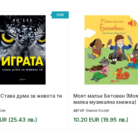
НОВ
 Става дума за живота ти
Моят малък Бетовен (Моя
малка музикална книжка)
Бек
Емили Колет
АВТОР:
UR (25.43 лв.)
10.20 EUR (19.95 лв.)