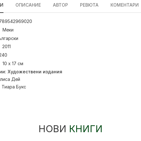
ЛИ
ОПИСАНИЕ
АВТОР
РЕВЮТА
КОМЕНТАРИ
789542969020
Меки
ългарски
2011
240
10 х 17 см
ии:
Художествени издания
лиса Дей
:
Тиара Букс
НОВИ
КНИГИ