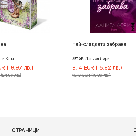
на
Най-сладката забрава
ли Хана
Даниел Лори
АВТОР:
UR (19.97 лв.)
8.14 EUR (15.92 лв.)
 (24.96 лв.)
10.17 EUR (19.89 лв.)
СТРАНИЦИ