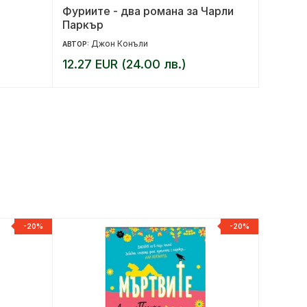
Фуриите - два романа за Чарли
Фарс, 
Паркър
Джон Конъли
Къ
АВТОР:
АВТОР:
12.27 EUR (24.00 лв.)
10.17 
-20%
-20%