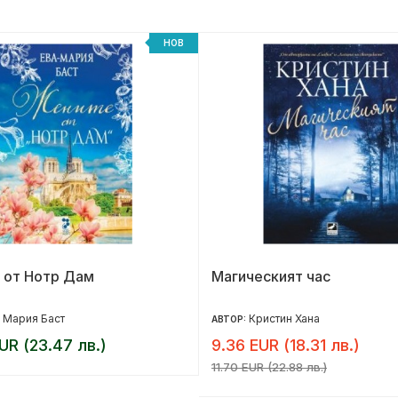
НОВ
 от Нотр Дам
Магическият час
 Мария Баст
Кристин Хана
АВТОР:
UR (23.47 лв.)
9.36 EUR (18.31 лв.)
11.70 EUR (22.88 лв.)