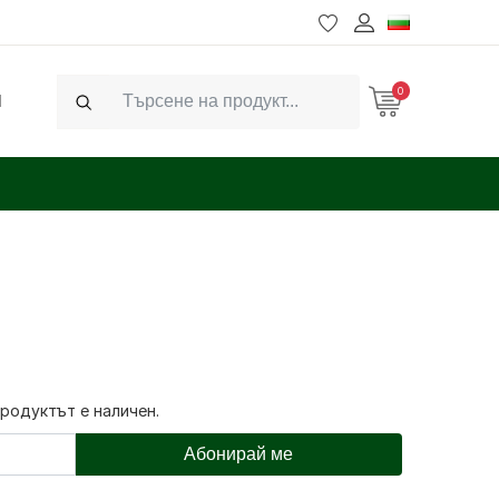
0
Ч
Search
продуктът е наличен.
Абонирай ме