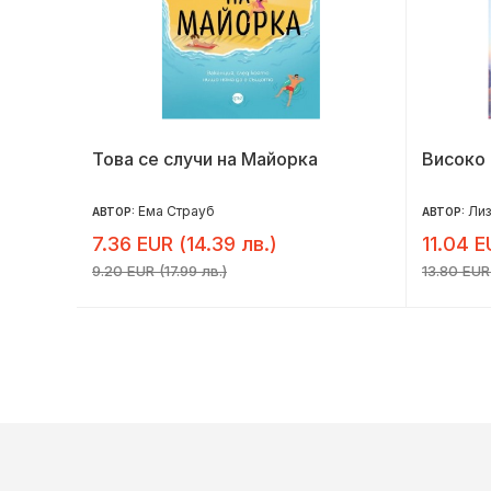
Това се случи на Майорка
Високо 
Ема Страуб
Ли
АВТОР:
АВТОР:
7.36 EUR (14.39 лв.)
11.04 E
9.20 EUR (17.99 лв.)
13.80 EUR