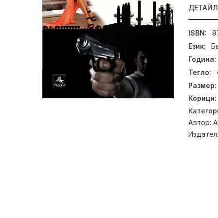
ДЕТАЙ
ISBN:
9
Език:
Б
Година:
Тегло:
Размер:
Корици:
Категор
Автор:
А
Издател