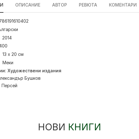
ЛИ
ОПИСАНИЕ
АВТОР
РЕВЮТА
КОМЕНТАРИ
786191610402
ългарски
2014
400
13 х 20 см
Меки
ии:
Художествени издания
лександър Бушков
:
Персей
НОВИ
КНИГИ