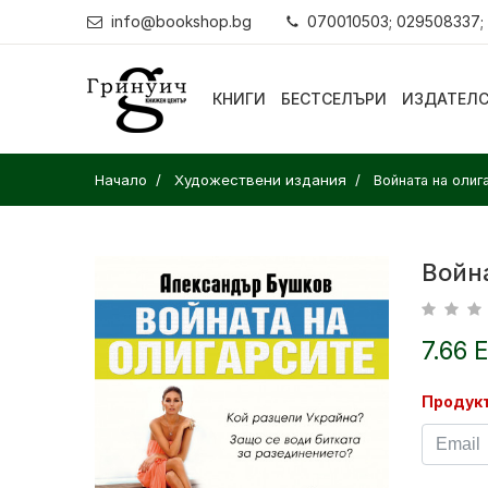
info@bookshop.bg
070010503; 029508337;
КНИГИ
БЕСТСЕЛЪРИ
ИЗДАТЕЛ
Начало
Художествени издания
Войната на олиг
Войн
7.66 
Продукт