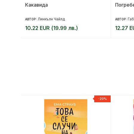
Какавида
Погреб
Линкълн Чайлд
Габ
АВТОР:
АВТОР:
10.22 EUR (19.99 лв.)
12.27 E
-20%
-20%