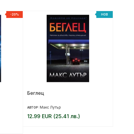
-20%
НОВ
Беглец
Дифере
психич
Макс Лутър
Ге
АВТОР:
АВТОР:
12.99 EUR (25.41 лв.)
25.00 