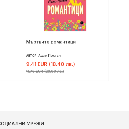
Мъртвите романтици
Моят п
Ашли Постън
Бе
АВТОР:
АВТОР:
9.41 EUR (18.40 лв.)
2.86 E
11.76 EUR (23.00 лв.)
3.58 EUR
СОЦИАЛНИ МРЕЖИ