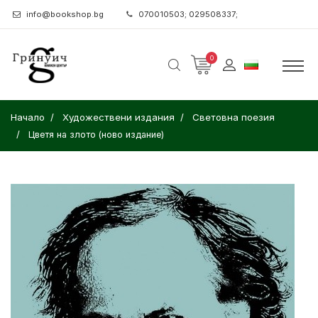
info@bookshop.bg
070010503; 029508337;
0
Начало
Художествени издания
Световна поезия
Цветя на злото (ново издание)