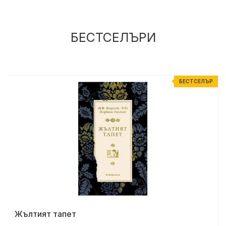
БЕСТСЕЛЪРИ
Р
БЕСТСЕЛЪР
Жълтият тапет