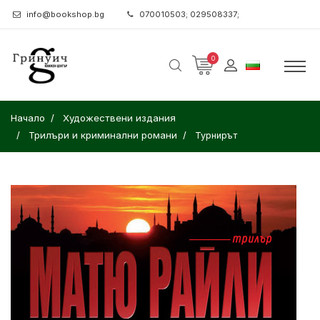
info@bookshop.bg
070010503; 029508337;
0
Начало
Художествени издания
Трилъри и криминални романи
Турнирът