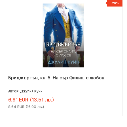
Р
-20%
Бриджъртън, кн. 5: На сър Филип, с любов
Джулия Куин
АВТОР:
6.91 EUR (13.51 лв.)
8.64 EUR (16.90 лв.)