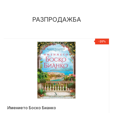
РАЗПРОДАЖБА
%
-20%
Имението Боско Бианко