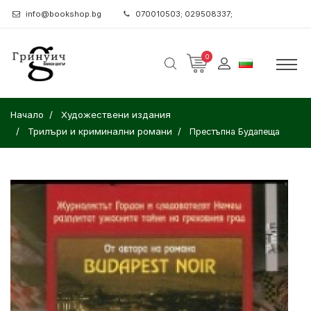
info@bookshop.bg
070010503; 029508337;
0
Начало
Художествени издания
Трилъри и криминални романи
Престъпна Будапеща