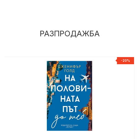
РАЗПРОДАЖБА
%
-20%