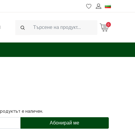
0
Ч
Search
продуктът е наличен.
Абонирай ме