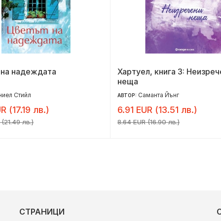
 на надеждата
Хартуел, книга 3: Неизреч
неща
иел Стийл
Саманта Йънг
АВТОР:
R (17.19 лв.)
6.91 EUR (13.51 лв.)
(21.49 лв.)
8.64 EUR (16.90 лв.)
СТРАНИЦИ