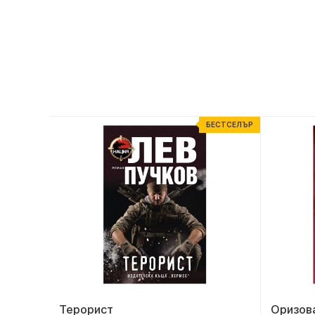
ЕСТСЕЛЪР
БЕСТСЕЛЪР
Терорист
Оризов