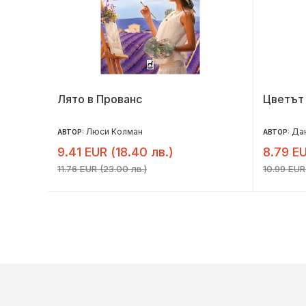
ната
Лято в Прованс
Цветът
Люси Колман
Дан
АВТОР:
АВТОР:
9.41 EUR (18.40 лв.)
8.79 EU
11.76 EUR (23.00 лв.)
10.99 EUR 