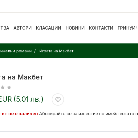
СТВА
АВТОРИ
КЛАСАЦИИ
НОВИНИ
КОНТАКТИ
ГРИНУИ
минални романи
Играта на Макбет
та на Макбет
EUR (5.01 лв.)
ът не е наличен
Абонирайте се за известие по имейл когато 