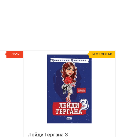
-15%
БЕСТСЕЛЪР
Лейди Гергана 3
Очи на