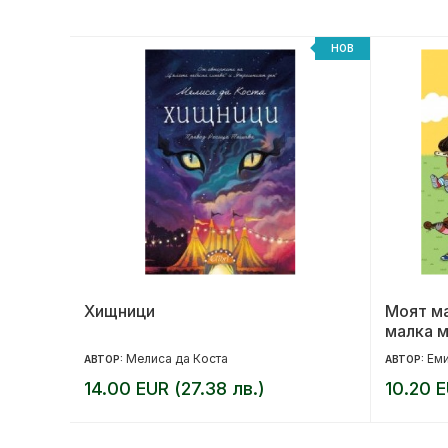
НОВ
НОВ
но
Хищници
Моят м
малка м
Мелиса да Коста
Еми
АВТОР:
АВТОР:
14.00 EUR (27.38 лв.)
10.20 E