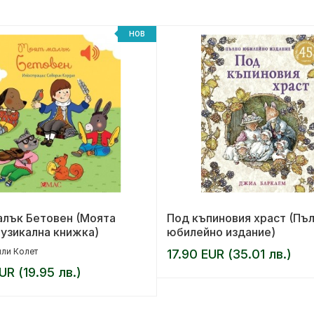
НОВ
алък Бетовен (Моята
Под къпиновия храст (Пъ
узикална книжка)
юбилейно издание)
ли Колет
17.90 EUR (35.01 лв.)
UR (19.95 лв.)