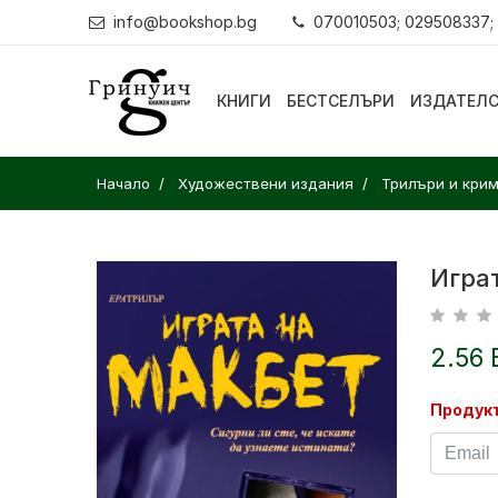
info@bookshop.bg
070010503; 029508337;
КНИГИ
БЕСТСЕЛЪРИ
ИЗДАТЕЛ
Начало
Художествени издания
Трилъри и кри
Игра
2.56 
Продукт