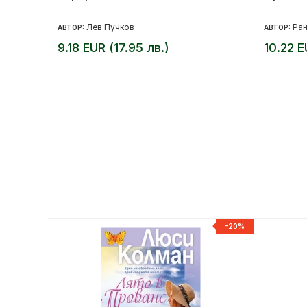
Лев Пучков
Ран
АВТОР:
АВТОР:
9.18 EUR (17.95 лв.)
10.22 E
-15%
-20%