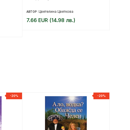
Цветелина Цветкова
Га
АВТОР:
АВТОР:
7.66 EUR (14.98 лв.)
11.76 
-20%
-20%