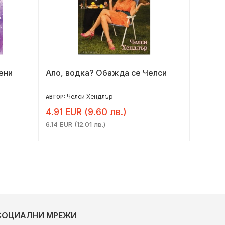
ени
Ало, водка? Обажда се Челси
Народъ
Челси Хендлър
Д
АВТОР:
АВТОР:
4.91 EUR (9.60 лв.)
7.80 E
6.14 EUR (12.01 лв.)
9.18 EUR 
СОЦИАЛНИ МРЕЖИ