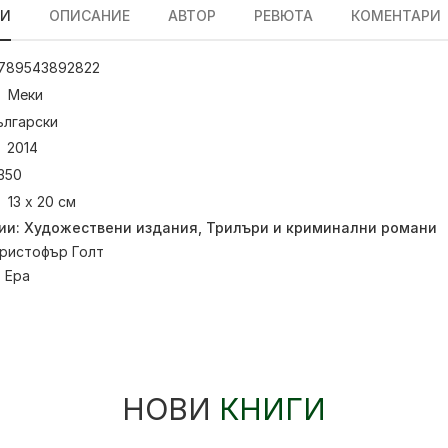
ЛИ
ОПИСАНИЕ
АВТОР
РЕВЮТА
КОМЕНТАРИ
789543892822
Меки
ългарски
2014
350
13 х 20 см
ии:
Художествени издания
,
Трилъри и криминални романи
ристофър Голт
:
Ера
НОВИ
КНИГИ