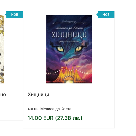
НОВ
НОВ
лно
Хищници
Моят м
малка 
Мелиса да Коста
Ем
АВТОР:
АВТОР:
14.00 EUR (27.38 лв.)
10.20 