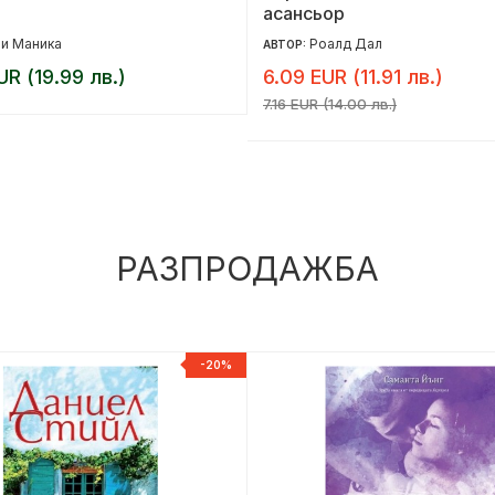
асансьор
и Маника
Роалд Дал
АВТОР:
UR (19.99 лв.)
6.09 EUR (11.91 лв.)
7.16 EUR (14.00 лв.)
РАЗПРОДАЖБА
-20%