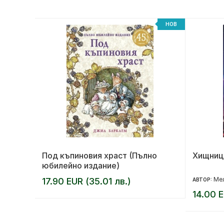
НОВ
НОВ
Под къпиновия храст (Пълно
Хищниц
юбилейно издание)
Мел
17.90 EUR (35.01 лв.)
АВТОР:
14.00 E