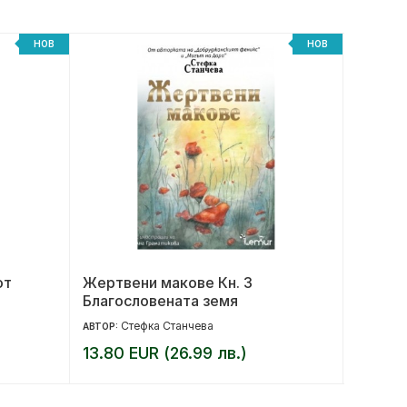
НОВ
НОВ
от
Жертвени макове Кн. 3
Морето
Благословената земя
подпр
Стефка Станчева
М
АВТОР:
АВТОР:
13.80 EUR (26.99 лв.)
15.00 