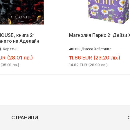
OUSE, книга 2:
Магнолия Паркс 2: Дейзи 
нето на Аделайн
Д. Карлтън
Джеса Хейстингс
АВТОР:
UR (28.01 лв.)
11.86 EUR (23.20 лв.)
(35.01 лв.)
14.82 EUR (28.99 лв.)
СТРАНИЦИ