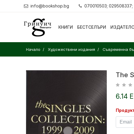
info@bookshop.bg
070010503; 029508337;
КНИГИ
БЕСТСЕЛЪРИ
ИЗДАТЕЛ
Начало
Художествени издания
Съвременна бъ
The S
6.14 
Продукт