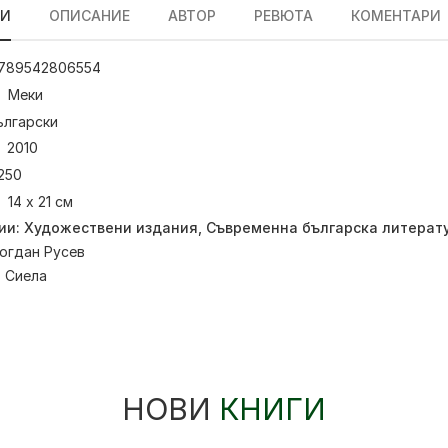
ЛИ
ОПИСАНИЕ
АВТОР
РЕВЮТА
КОМЕНТАРИ
789542806554
Меки
ългарски
2010
250
14 х 21 см
ии:
Художествени издания
,
Съвременна българска литерат
огдан Русев
:
Сиела
НОВИ
КНИГИ