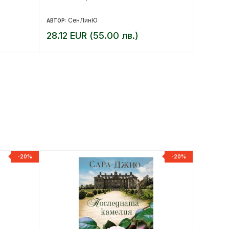
Манаст
скитов
СенЛинЮ
Х
АВТОР:
АВТОР:
резиде
28.12 EUR (55.00 лв.)
30.67 
-20%
-20%