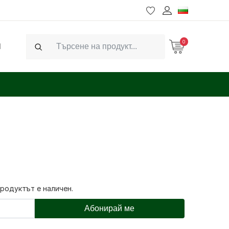
0
Ч
Search
продуктът е наличен.
Абонирай ме