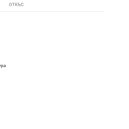
ОТКЪС
ура