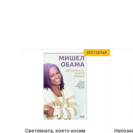
ЕСТСЕЛЪР
БЕСТСЕЛЪР
Фокс
Светлината, която носим
Непозна