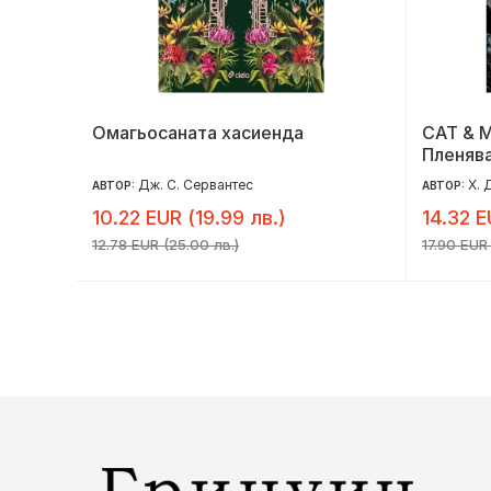
Омагьосаната хасиенда
CAT & M
Пленява
Дж. С. Сервантес
Х. 
АВТОР:
АВТОР:
10.22 EUR (19.99 лв.)
14.32 E
12.78 EUR (25.00 лв.)
17.90 EUR 