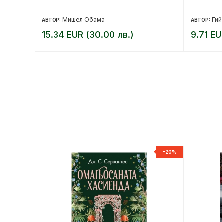
Мишел Обама
Ги
АВТОР:
АВТОР:
15.34 EUR (30.00 лв.)
9.71 EU
-20%
-20%