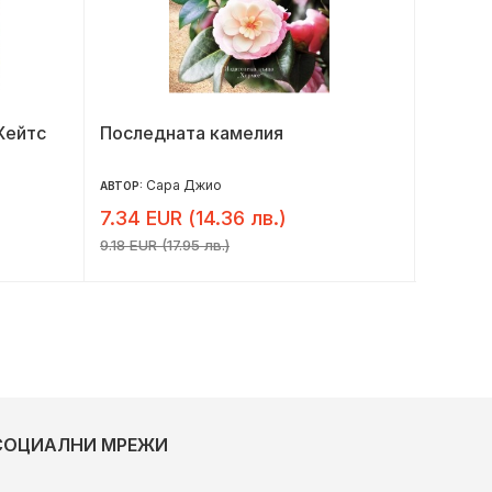
Хейтс
Последната камелия
Една н
Сара Джио
Д
АВТОР:
АВТОР:
7.34 EUR (14.36 лв.)
2.05 E
9.18 EUR (17.95 лв.)
2.56 EUR 
СОЦИАЛНИ МРЕЖИ