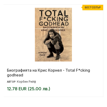
Р
БЕСТСЕЛЪР
Биографията на Крис Корнел - Total F*cking
godhead
Корбин Рийф
АВТОР:
12.78 EUR (25.00 лв.)