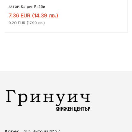
Катрин Байби
АВТОР:
7.36 EUR (14.39 лв.)
9.20 EUR (17.99 лв.)
Адрес:
бул. Витоша № 37