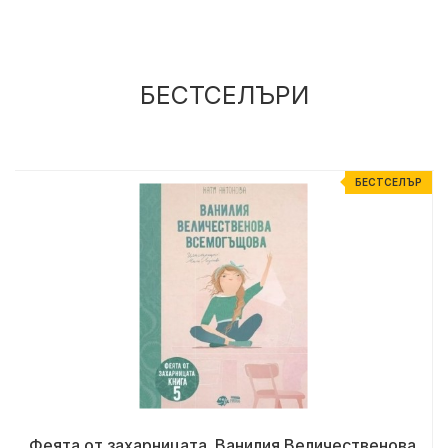
БЕСТСЕЛЪРИ
Р
БЕСТСЕЛЪР
Феята от захарницата. Ванилия Величественова