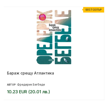
Р
БЕСТСЕЛЪР
Бараж срещу Атлантика
Фредерик Бегбеде
АВТОР:
10.23 EUR (20.01 лв.)