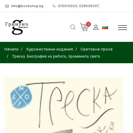
info@bookshop.bg
070010503; 029508337;
0
Начало
Художествени издания
Световна проза
Треска. Биография на рибата, променила света