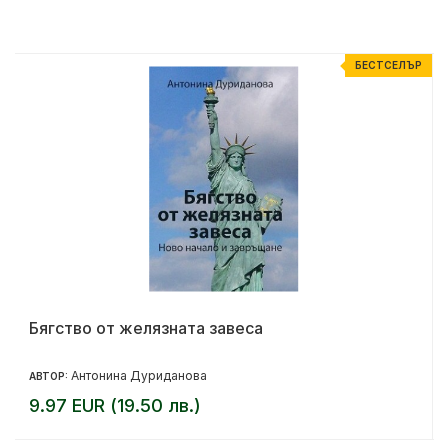
Р
БЕСТСЕЛЪР
Бягство от желязната завеса
Антонина Дуриданова
АВТОР:
9.97 EUR (19.50 лв.)