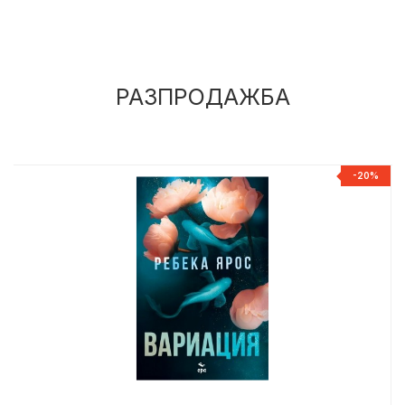
РАЗПРОДАЖБА
%
-20%