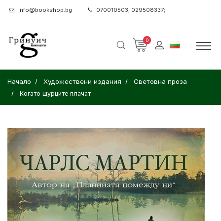
info@bookshop.bg
070010503; 029508337;
0
Начало
Художествени издания
Световна проза
Когато щурците плачат