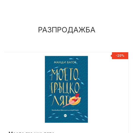
РАЗПРОДАЖБА
%
-20%