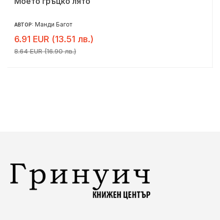
Моето гръцко лято
Манди Багот
АВТОР:
6.91 EUR (13.51 лв.)
8.64 EUR (16.90 лв.)