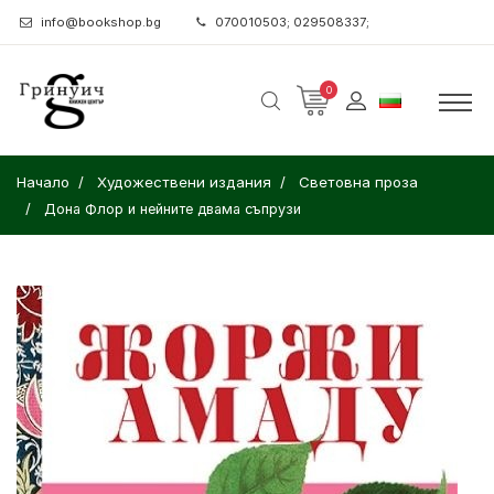
info@bookshop.bg
070010503; 029508337;
0
Начало
Художествени издания
Световна проза
Дона Флор и нейните двама съпрузи